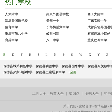
热门学校
人大附中
南京外国语学校
西工大附中
深圳外国语学校
郑州一中
广东实验中学
位育中学
长郡梅溪湖中学
成都实验外国语
重庆市第八中学
蛟川书院
石家庄28中网站
育英中学
八一中学
重庆巴蜀中学
B
D
F
H
J
L
N
P
S
W
X
Y
Z
保德县城关初级中学
保德县明德中学
保德县国华中学
保德县东关镇中
保德县孙家沟乡中学
保德县土崖塔乡中学
+全部
工具大全：
故事大全
|
知识点
|
图书大全
|
初中
关于我们
-
营销合作
-
友情链接
-