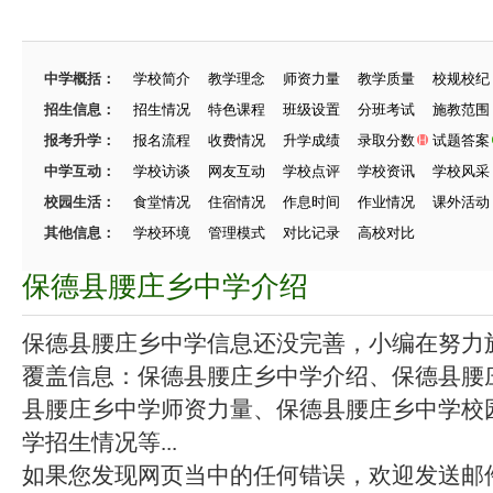
中学概括：
学校简介
教学理念
师资力量
教学质量
校规校纪
招生信息：
招生情况
特色课程
班级设置
分班考试
施教范围
报考升学：
报名流程
收费情况
升学成绩
录取分数
试题答案
中学互动：
学校访谈
网友互动
学校点评
学校资讯
学校风采
校园生活：
食堂情况
住宿情况
作息时间
作业情况
课外活动
其他信息：
学校环境
管理模式
对比记录
高校对比
保德县腰庄乡中学介绍
保德县腰庄乡中学信息还没完善，小编在努力施工
覆盖信息：保德县腰庄乡中学介绍、保德县腰
县腰庄乡中学师资力量、保德县腰庄乡中学校
学招生情况等...
如果您发现网页当中的任何错误，欢迎发送邮件（zhang