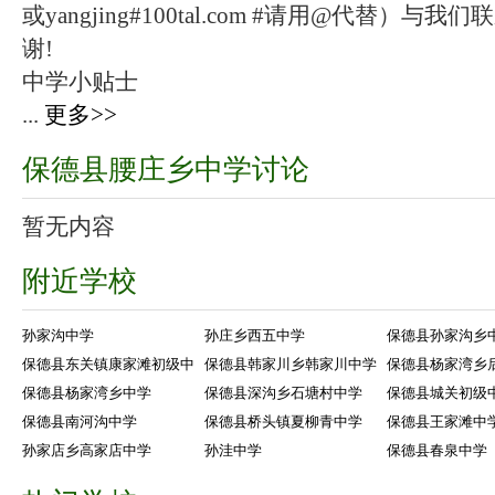
或yangjing#100tal.com #请用@代替
谢!
中学小贴士
...
更多>>
保德县腰庄乡中学讨论
暂无内容
附近学校
孙家沟中学
孙庄乡西五中学
保德县孙家沟乡
保德县东关镇康家滩初级中
保德县韩家川乡韩家川中学
保德县杨家湾乡
保德县杨家湾乡中学
保德县深沟乡石塘村中学
保德县城关初级
保德县南河沟中学
保德县桥头镇夏柳青中学
保德县王家滩中
孙家店乡高家店中学
孙洼中学
保德县春泉中学