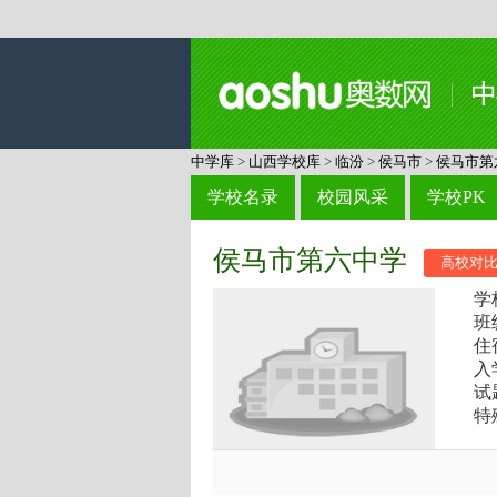
中学库
>
山西学校库
>
临汾
>
侯马市
>
侯马市第
学校名录
校园风采
学校PK
侯马市第六中学
高校对
学
班
住
入
试
特