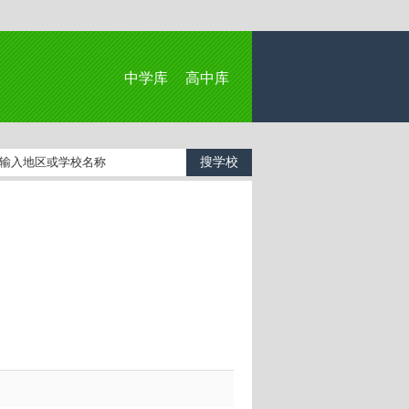
中学库
高中库