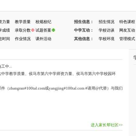
资力量
教学质量
校规校纪
招生信息：
招生情况
特色课程
学成绩
录取分数
试题答案
中学互动：
学校访谈
网友互动
息时间
作业情况
课外活动
其他信息：
学校环境
管理模式
中...
六中学教学质量、侯马市第六中学师资力量、侯马市第六中学校园环
ran#100tal.com或yangjing#100tal.com #请用@代替）与我们
进入家长帮社区>>