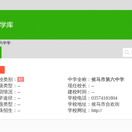
六中学
比
校类别：
校
中学全称：
侯马市第六中学
级类型：--
现任校长：--
宿情况：--
建校时间：--
学途径：--
学校电话：03574181804
题类型：--
学校地址：侯马市合欢街
殊招生：--
学校网址：http://