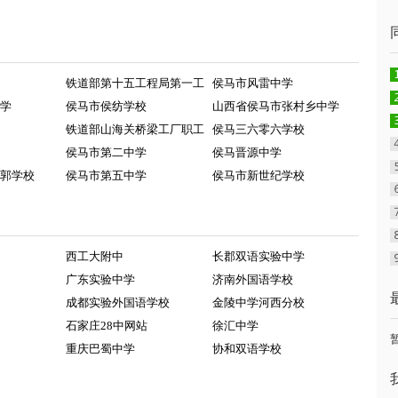
铁道部第十五工程局第一工
侯马市风雷中学
学
侯马市侯纺学校
山西省侯马市张村乡中学
铁道部山海关桥梁工厂职工
侯马三六零六学校
侯马市第二中学
侯马晋源中学
郭学校
侯马市第五中学
侯马市新世纪学校
西工大附中
长郡双语实验中学
广东实验中学
济南外国语学校
成都实验外国语学校
金陵中学河西分校
石家庄28中网站
徐汇中学
重庆巴蜀中学
协和双语学校