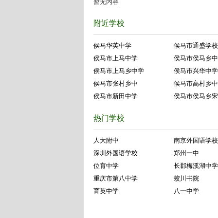
暂无内容
附近学校
侯马华英中学
侯马市通盛学校
侯马市上马中学
侯马市侯马乡中
侯马市上马乡中学
侯马市兴华中学
侯马市张村乡中
侯马市高村乡中
侯马市新田中学
侯马市侯马乡宋
热门学校
人大附中
南京外国语学校
深圳外国语学校
郑州一中
位育中学
长郡梅溪湖中学
重庆市第八中学
蛟川书院
育英中学
八一中学