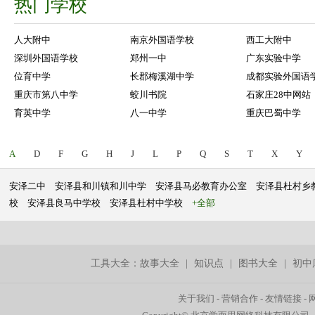
热门学校
人大附中
南京外国语学校
西工大附中
深圳外国语学校
郑州一中
广东实验中学
位育中学
长郡梅溪湖中学
成都实验外国语
重庆市第八中学
蛟川书院
石家庄28中网站
育英中学
八一中学
重庆巴蜀中学
A
D
F
G
H
J
L
P
Q
S
T
X
Y
安泽二中
安泽县和川镇和川中学
安泽县马必教育办公室
安泽县杜村乡
校
安泽县良马中学校
安泽县杜村中学校
+全部
工具大全：
故事大全
|
知识点
|
图书大全
|
初中
关于我们
-
营销合作
-
友情链接
-