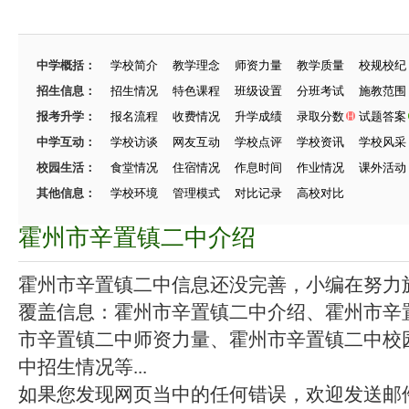
中学概括：
学校简介
教学理念
师资力量
教学质量
校规校纪
招生信息：
招生情况
特色课程
班级设置
分班考试
施教范围
报考升学：
报名流程
收费情况
升学成绩
录取分数
试题答案
中学互动：
学校访谈
网友互动
学校点评
学校资讯
学校风采
校园生活：
食堂情况
住宿情况
作息时间
作业情况
课外活动
其他信息：
学校环境
管理模式
对比记录
高校对比
霍州市辛置镇二中介绍
霍州市辛置镇二中信息还没完善，小编在努力施工
覆盖信息：霍州市辛置镇二中介绍、霍州市辛
市辛置镇二中师资力量、霍州市辛置镇二中校
中招生情况等...
如果您发现网页当中的任何错误，欢迎发送邮件（zhang