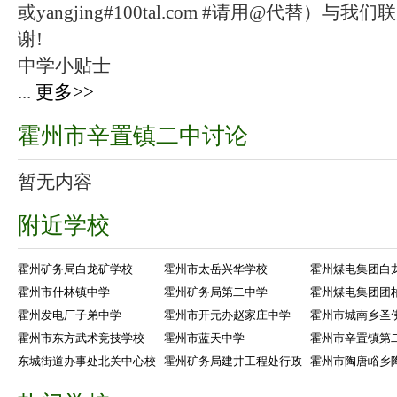
或yangjing#100tal.com #请用@代替
谢!
中学小贴士
...
更多>>
霍州市辛置镇二中讨论
暂无内容
附近学校
霍州矿务局白龙矿学校
霍州市太岳兴华学校
霍州煤电集团白
霍州市什林镇中学
霍州矿务局第二中学
霍州煤电集团团
霍州发电厂子弟中学
霍州市开元办赵家庄中学
霍州市城南乡圣
霍州市东方武术竞技学校
霍州市蓝天中学
霍州市辛置镇第
东城街道办事处北关中心校
霍州矿务局建井工程处行政
霍州市陶唐峪乡