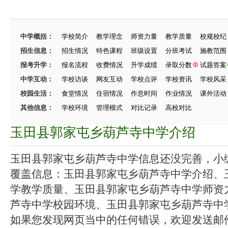
中学概括：
学校简介
教学理念
师资力量
教学质量
校规校纪
招生信息：
招生情况
特色课程
班级设置
分班考试
施教范围
报考升学：
报名流程
收费情况
升学成绩
录取分数
试题答案
中学互动：
学校访谈
网友互动
学校点评
学校资讯
学校风采
校园生活：
食堂情况
住宿情况
作息时间
作业情况
课外活动
其他信息：
学校环境
管理模式
对比记录
高校对比
玉田县郭家屯乡葫芦寺中学介绍
玉田县郭家屯乡葫芦寺中学信息还没完善，小编在
覆盖信息：玉田县郭家屯乡葫芦寺中学介绍、
学教学质量、玉田县郭家屯乡葫芦寺中学师资
芦寺中学校园环境、玉田县郭家屯乡葫芦寺中学招
如果您发现网页当中的任何错误，欢迎发送邮件（zhang