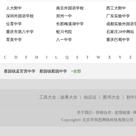
人大附中
南京外国语学校
西工大附中
深圳外国语学校
郑州一中
广东实验中学
位育中学
长郡梅溪湖中学
成都实验外国语
重庆市第八中学
蛟川书院
石家庄28中网站
育英中学
八一中学
重庆巴蜀中学
C
D
F
H
J
L
Q
S
T
W
X
Y
Z
蔡园镇孟官营中学
蔡园镇蔡园中学
+全部
工具大全：
故事大全
|
知识点
|
图书大全
|
初中
关于我们
-
营销合作
-
友情链接
-
Copyright© 北京学而思网络科技有限公司