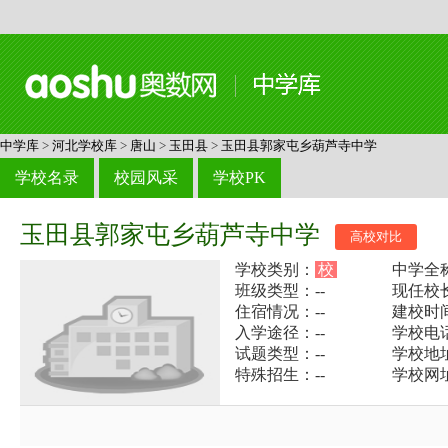
中学库
>
河北学校库
>
唐山
>
玉田县
>
玉田县郭家屯乡葫芦寺中学
学校名录
校园风采
学校PK
玉田县郭家屯乡葫芦寺中学
高校对比
学校类别：
校
中学全
班级类型：--
现任校长
住宿情况：--
建校时间
入学途径：--
学校电话：
试题类型：--
学校地
特殊招生：--
学校网址：