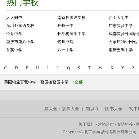
热门学校
人大附中
南京外国语学校
西工大附中
深圳外国语学校
郑州一中
广东实验中学
位育中学
长郡梅溪湖中学
成都实验外国语
重庆市第八中学
蛟川书院
石家庄28中网站
育英中学
八一中学
重庆巴蜀中学
C
D
F
H
J
L
Q
S
T
W
X
Y
Z
蔡园镇孟官营中学
蔡园镇蔡园中学
+全部
工具大全：
故事大全
|
知识点
|
图书大全
|
初中
关于我们
-
营销合作
-
友情链接
-
Copyright© 北京学而思网络科技有限公司