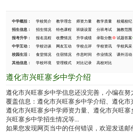
中学概括：
学校简介
教学理念
师资力量
教学质量
校规校纪
招生信息：
招生情况
特色课程
班级设置
分班考试
施教范围
报考升学：
报名流程
收费情况
升学成绩
录取分数
试题答案
中学互动：
学校访谈
网友互动
学校点评
学校资讯
学校风采
校园生活：
食堂情况
住宿情况
作息时间
作业情况
课外活动
其他信息：
学校环境
管理模式
对比记录
高校对比
遵化市兴旺寨乡中学介绍
遵化市兴旺寨乡中学信息还没完善，小编在努力施
覆盖信息：遵化市兴旺寨乡中学介绍、遵化市
遵化市兴旺寨乡中学师资力量、遵化市兴旺寨
兴旺寨乡中学招生情况等...
如果您发现网页当中的任何错误，欢迎发送邮件（zhang