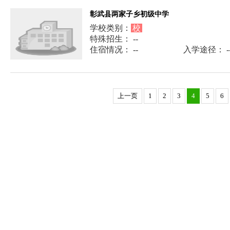
彰武县两家子乡初级中学
学校类别：
校
特殊招生： --
住宿情况： --
入学途径： -
上一页
1
2
3
4
5
6