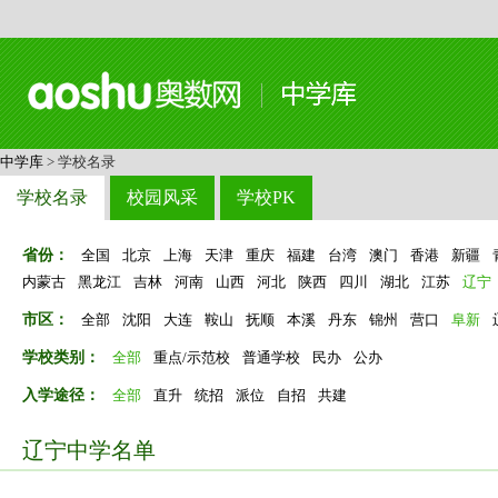
中学库
> 学校名录
学校名录
校园风采
学校PK
省份：
全国
北京
上海
天津
重庆
福建
台湾
澳门
香港
新疆
内蒙古
黑龙江
吉林
河南
山西
河北
陕西
四川
湖北
江苏
辽宁
市区：
全部
沈阳
大连
鞍山
抚顺
本溪
丹东
锦州
营口
阜新
学校类别：
全部
重点/示范校
普通学校
民办
公办
入学途径：
全部
直升
统招
派位
自招
共建
辽宁中学名单