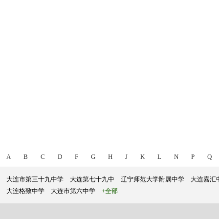
A
B
C
D
F
G
H
J
K
L
N
P
Q
大连市第三十九中学
大连第七十九中
辽宁师范大学附属中学
大连嘉汇
大连格致中学
大连市第六中学
+全部