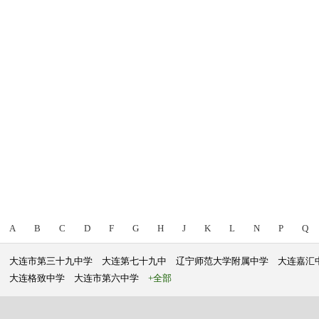
A
B
C
D
F
G
H
J
K
L
N
P
Q
大连市第三十九中学
大连第七十九中
辽宁师范大学附属中学
大连嘉汇
大连格致中学
大连市第六中学
+全部