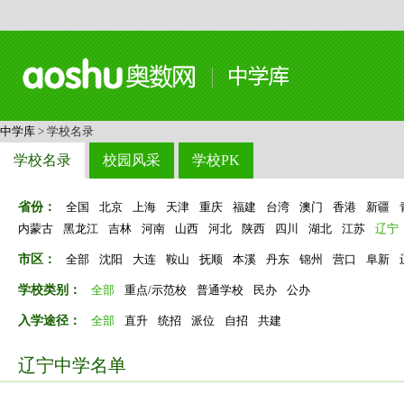
中学库
> 学校名录
学校名录
校园风采
学校PK
省份：
全国
北京
上海
天津
重庆
福建
台湾
澳门
香港
新疆
内蒙古
黑龙江
吉林
河南
山西
河北
陕西
四川
湖北
江苏
辽宁
市区：
全部
沈阳
大连
鞍山
抚顺
本溪
丹东
锦州
营口
阜新
学校类别：
全部
重点/示范校
普通学校
民办
公办
入学途径：
全部
直升
统招
派位
自招
共建
辽宁中学名单