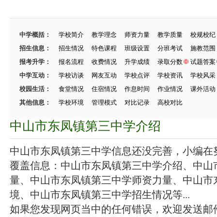
中学概括：
学校简介
教学理念
师资力量
教学质量
校规校纪
招生信息：
招生情况
特色课程
班级设置
分班考试
施教范围
报考升学：
报名流程
收费情况
升学成绩
录取分数
试题答案
中学互动：
学校访谈
网友互动
学校点评
学校资讯
学校风采
校园生活：
食堂情况
住宿情况
作息时间
作业情况
课外活动
其他信息：
学校环境
管理模式
对比记录
高校对比
中山市东凤镇第三中学介绍
中山市东凤镇第三中学信息还没完善，小编在努力
覆盖信息：中山市东凤镇第三中学介绍、中山
量、中山市东凤镇第三中学师资力量、中山市
境、中山市东凤镇第三中学招生情况等...
如果您发现网页当中的任何错误，欢迎发送邮件（zhang