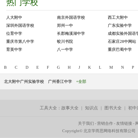
热门学校
人大附中
南京外国语学校
西工大附中
深圳外国语学校
郑州一中
广东实验中学
位育中学
长郡梅溪湖中学
成都实验外国语
重庆市第八中学
蛟川书院
石家庄28中网站
育英中学
八一中学
重庆巴蜀中学
B
C
D
E
F
G
H
J
K
L
M
N
P
北大附中广州实验学校
广州香江中学
+全部
工具大全：
故事大全
|
知识点
|
图书大全
|
初中
关于我们
-
营销合作
-
友情链接
-
Copyright© 北京学而思网络科技有限公司