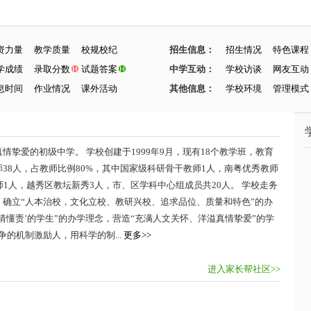
资力量
教学质量
校规校纪
招生信息：
招生情况
特色课程
学成绩
录取分数
试题答案
中学互动：
学校访谈
网友互动
息时间
作业情况
课外活动
其他信息：
学校环境
管理模式
挚爱的初级中学。 学校创建于1999年9月，现有18个教学班，教育
38人，占教师比例80%，其中国家级科研骨干教师1人，南粤优秀教师
1人，越秀区教坛新秀3人，市、区学科中心组成员共20人。 学校走务
确立“人本治校，文化立校、教研兴校、追求品位、质量和特色”的办
知情懂责’的学生”的办学理念，营造“充满人文关怀、洋溢真情挚爱”的学
的机制激励人，用科学的制...
更多>>
进入家长帮社区>>