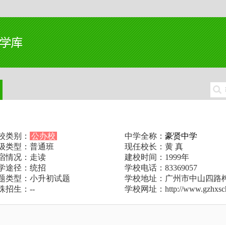
校类别：
公办校
中学全称：
豪贤中学
级类型：普通班
现任校长：黄 真
宿情况：走读
建校时间：1999年
学途径：统招
学校电话：83369057
题类型：小升初试题
学校地址：广州市中山四路榨
殊招生：--
学校网址：http://www.gzhxsch