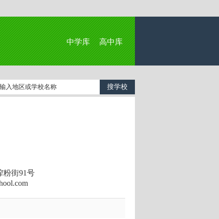
中学库
高中库
粉街91号
ool.com