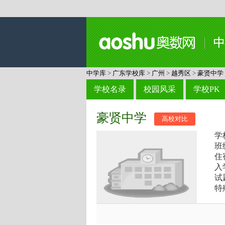
中学库
>
广东学校库
>
广州
>
越秀区
>
豪贤中学
学校名录
校园风采
学校PK
豪贤中学
高校对比
学
班
住
入
试
特