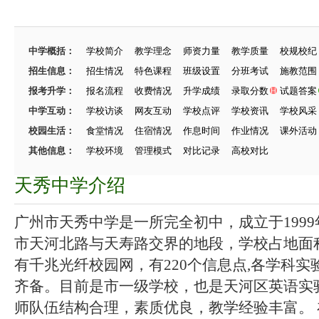
中学概括：
学校简介
教学理念
师资力量
教学质量
校规校纪
招生信息：
招生情况
特色课程
班级设置
分班考试
施教范围
报考升学：
报名流程
收费情况
升学成绩
录取分数
试题答案
中学互动：
学校访谈
网友互动
学校点评
学校资讯
学校风采
校园生活：
食堂情况
住宿情况
作息时间
作业情况
课外活动
其他信息：
学校环境
管理模式
对比记录
高校对比
天秀中学介绍
广州市天秀中学是一所完全初中，成立于1999
市天河北路与天寿路交界的地段，学校占地面积
有千兆光纤校园网，有220个信息点,各学科
齐备。目前是市一级学校，也是天河区英语实验
师队伍结构合理，素质优良，教学经验丰富。 在2