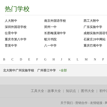
热门学校
人大附中
南京外国语学校
西工大附中
深圳外国语学校
郑州一中
广东实验中学
位育中学
长郡梅溪湖中学
成都实验外国语
重庆市第八中学
蛟川书院
石家庄28中网站
育英中学
八一中学
重庆巴蜀中学
B
C
D
E
F
G
H
J
K
L
M
N
P
北大附中广州实验学校
广州香江中学
+全部
工具大全：
故事大全
|
知识点
|
图书大全
|
初中
关于我们
-
营销合作
-
友情链接
-