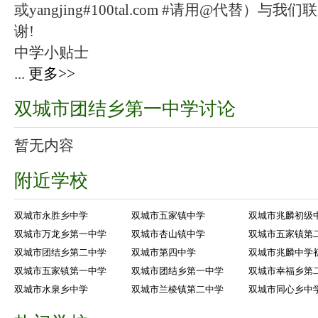
或yangjing#100tal.com #请用@代替
谢!
中学小贴士
...
更多>>
双城市团结乡第一中学讨论
暂无内容
附近学校
双城市永胜乡中学
双城市五家镇中学
双城市兆麟初级
双城市万龙乡第一中学
双城市杏山镇中学
双城市五家镇第
双城市团结乡第二中学
双城市第四中学
双城市兆麟中学
双城市五家镇第一中学
双城市团结乡第一中学
双城市幸福乡第
双城市水泉乡中学
双城市兰棱镇第二中学
双城市同心乡中