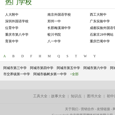
热门学校
人大附中
南京外国语学校
西工大附中
深圳外国语学校
郑州一中
广东实验中学
位育中学
长郡梅溪湖中学
成都实验外国语
重庆市第八中学
蛟川书院
石家庄28中网站
育英中学
八一中学
重庆巴蜀中学
A
B
D
F
H
M
Q
S
T
W
Y
阿城市第三中学
阿城市第四中学
阿城市第五中学
阿城市第六中学
阿
市交界镇第一中学
阿城市杨树乡第一中学
+全部
工具大全：
故事大全
|
知识点
|
图书大全
|
初中
关于我们
-
营销合作
-
友情链接
-