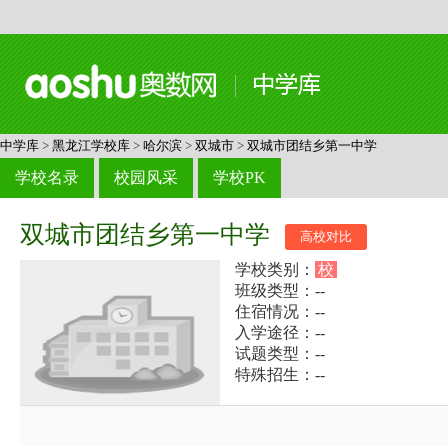
中学库
>
黑龙江学校库
>
哈尔滨
>
双城市
>
双城市团结乡第一中学
学校名录
校园风采
学校PK
双城市团结乡第一中学
高校对比
学校类别：
校
班级类型：--
住宿情况：--
入学途径：--
试题类型：--
特殊招生：--