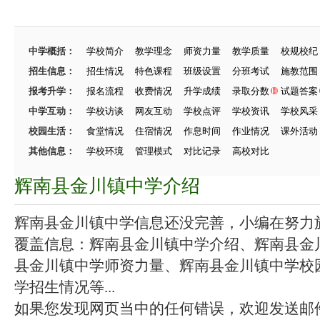
中学概括：
学校简介
教学理念
师资力量
教学质量
校规校纪
招生信息：
招生情况
特色课程
班级设置
分班考试
施教范围
报考升学：
报名流程
收费情况
升学成绩
录取分数
试题答案
中学互动：
学校访谈
网友互动
学校点评
学校资讯
学校风采
校园生活：
食堂情况
住宿情况
作息时间
作业情况
课外活动
其他信息：
学校环境
管理模式
对比记录
高校对比
辉南县金川镇中学介绍
辉南县金川镇中学信息还没完善，小编在努力施工
覆盖信息：辉南县金川镇中学介绍、辉南县金
县金川镇中学师资力量、辉南县金川镇中学校
学招生情况等...
如果您发现网页当中的任何错误，欢迎发送邮件（zhang