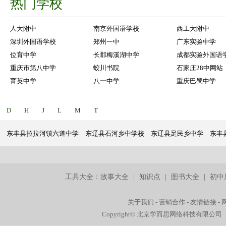
热门学校
人大附中
南京外国语学校
西工大附中
深圳外国语学校
郑州一中
广东实验中学
位育中学
长郡梅溪湖中学
成都实验外国语
重庆市第八中学
蛟川书院
石家庄28中网站
育英中学
八一中学
重庆巴蜀中学
D
H
J
L
M
T
东丰县拉拉河镇六道中学
东辽县石河乡中学校
东辽县足民乡中学
东丰
工具大全：
故事大全
|
知识点
|
图书大全
|
初中
关于我们
-
营销合作
-
友情链接
-
Copyright© 北京学而思网络科技有限公司