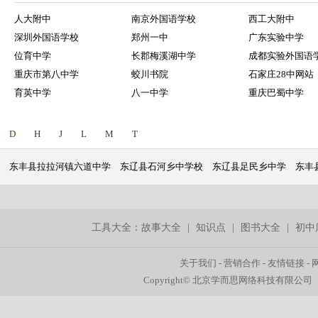
人大附中
南京外国语学校
西工大附中
深圳外国语学校
郑州一中
广东实验中学
位育中学
长郡梅溪湖中学
成都实验外国语
重庆市第八中学
蛟川书院
石家庄28中网站
育英中学
八一中学
重庆巴蜀中学
D
H
J
L
M
T
东丰县拉拉河镇六道中学
东辽县石河乡中学校
东辽县足民乡中学
东丰
工具大全：
故事大全
|
知识点
|
图书大全
|
初中
关于我们
-
营销合作
-
友情链接
-
Copyright© 北京学而思网络科技有限公司