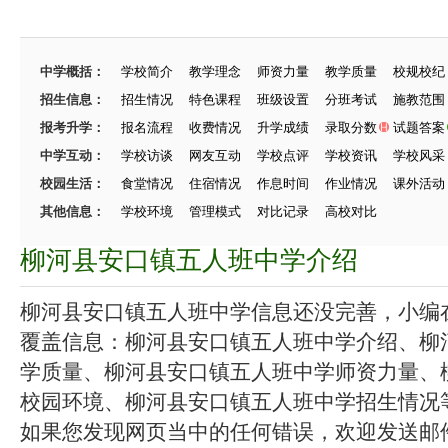
中学概括：
学校简介
教学理念
师资力量
教学质量
校规校纪
招生信息：
招生情况
特色课程
班级设置
分班考试
施教范围
报考升学：
报名流程
收费情况
升学成绩
录取分数
试题答案
中学互动：
学校访谈
网友互动
学校点评
学校资讯
学校风采
校园生活：
食堂情况
住宿情况
作息时间
作业情况
课外活动
其他信息：
学校环境
管理模式
对比记录
高校对比
柳河县安口镇五人班中学介绍
柳河县安口镇五人班中学信息还没完善，小编在努
覆盖信息：柳河县安口镇五人班中学介绍、柳
学质量、柳河县安口镇五人班中学师资力量、
校园环境、柳河县安口镇五人班中学招生情况等.
如果您发现网页当中的任何错误，欢迎发送邮件（zhang