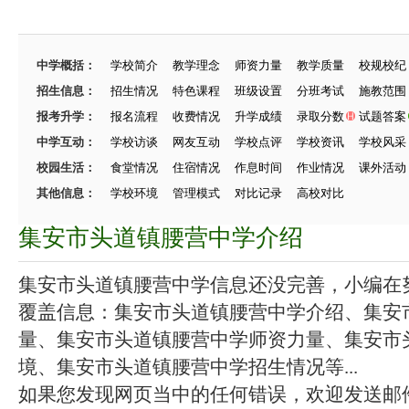
中学概括：
学校简介
教学理念
师资力量
教学质量
校规校纪
招生信息：
招生情况
特色课程
班级设置
分班考试
施教范围
报考升学：
报名流程
收费情况
升学成绩
录取分数
试题答案
中学互动：
学校访谈
网友互动
学校点评
学校资讯
学校风采
校园生活：
食堂情况
住宿情况
作息时间
作业情况
课外活动
其他信息：
学校环境
管理模式
对比记录
高校对比
集安市头道镇腰营中学介绍
集安市头道镇腰营中学信息还没完善，小编在努力
覆盖信息：集安市头道镇腰营中学介绍、集安
量、集安市头道镇腰营中学师资力量、集安市
境、集安市头道镇腰营中学招生情况等...
如果您发现网页当中的任何错误，欢迎发送邮件（zhang