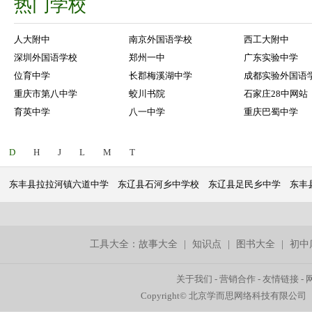
热门学校
人大附中
南京外国语学校
西工大附中
深圳外国语学校
郑州一中
广东实验中学
位育中学
长郡梅溪湖中学
成都实验外国语
重庆市第八中学
蛟川书院
石家庄28中网站
育英中学
八一中学
重庆巴蜀中学
D
H
J
L
M
T
东丰县拉拉河镇六道中学
东辽县石河乡中学校
东辽县足民乡中学
东丰
工具大全：
故事大全
|
知识点
|
图书大全
|
初中
关于我们
-
营销合作
-
友情链接
-
Copyright© 北京学而思网络科技有限公司