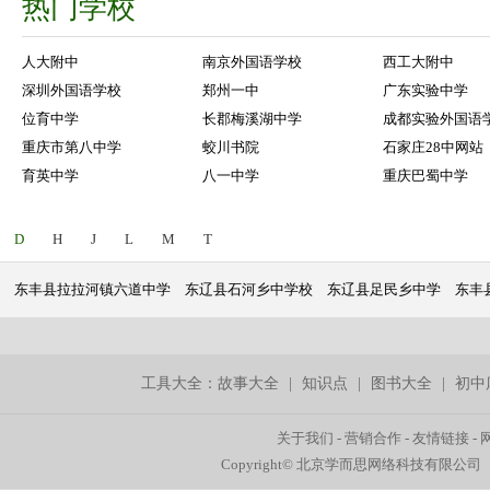
热门学校
人大附中
南京外国语学校
西工大附中
深圳外国语学校
郑州一中
广东实验中学
位育中学
长郡梅溪湖中学
成都实验外国语
重庆市第八中学
蛟川书院
石家庄28中网站
育英中学
八一中学
重庆巴蜀中学
D
H
J
L
M
T
东丰县拉拉河镇六道中学
东辽县石河乡中学校
东辽县足民乡中学
东丰
工具大全：
故事大全
|
知识点
|
图书大全
|
初中
关于我们
-
营销合作
-
友情链接
-
Copyright© 北京学而思网络科技有限公司