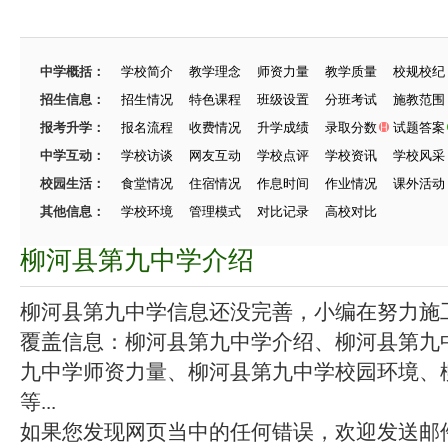
中学概括：
学校简介
教学理念
师资力量
教学质量
校规校纪
招生信息：
招生情况
特色课程
班级设置
分班考试
施教范围
报考升学：
报名流程
收费情况
升学成绩
录取分数
试题答案
中学互动：
学校访谈
网友互动
学校点评
学校资讯
学校风采
校园生活：
食堂情况
住宿情况
作息时间
作业情况
课外活动
其他信息：
学校环境
管理模式
对比记录
高校对比
柳河县第九中学介绍
柳河县第九中学信息还没完善，小编在努力施工中
覆盖信息：柳河县第九中学介绍、柳河县第九
九中学师资力量、柳河县第九中学校园环境、
等...
如果您发现网页当中的任何错误，欢迎发送邮件（zhang