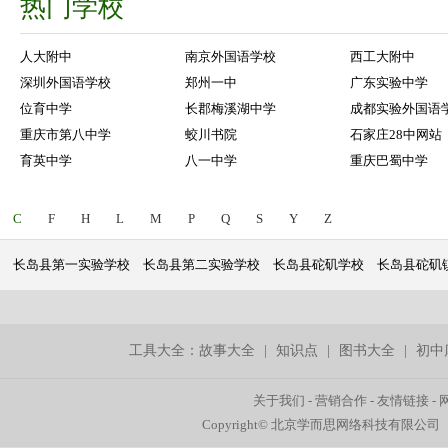
热门学校
人大附中
南京外国语学校
西工大附中
深圳外国语学校
郑州一中
广东实验中学
位育中学
长郡梅溪湖中学
成都实验外国语
重庆市第八中学
蛟川书院
石家庄28中网站
育英中学
八一中学
重庆巴蜀中学
C
F
H
L
M
P
Q
S
Y
Z
长岛县第一实验学校
长岛县第二实验学校
长岛县砣矶学校
长岛县砣矶
工具大全：
故事大全
|
知识点
|
图书大全
|
初中
关于我们
-
营销合作
-
友情链接
-
Copyright© 北京学而思网络科技有限公司