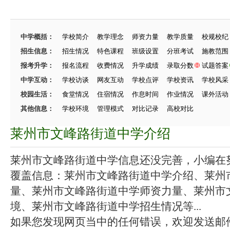
中学概括：
学校简介
教学理念
师资力量
教学质量
校规校纪
招生信息：
招生情况
特色课程
班级设置
分班考试
施教范围
报考升学：
报名流程
收费情况
升学成绩
录取分数
试题答案
中学互动：
学校访谈
网友互动
学校点评
学校资讯
学校风采
校园生活：
食堂情况
住宿情况
作息时间
作业情况
课外活动
其他信息：
学校环境
管理模式
对比记录
高校对比
莱州市文峰路街道中学介绍
莱州市文峰路街道中学信息还没完善，小编在努力
覆盖信息：莱州市文峰路街道中学介绍、莱州
量、莱州市文峰路街道中学师资力量、莱州市
境、莱州市文峰路街道中学招生情况等...
如果您发现网页当中的任何错误，欢迎发送邮件（zhang