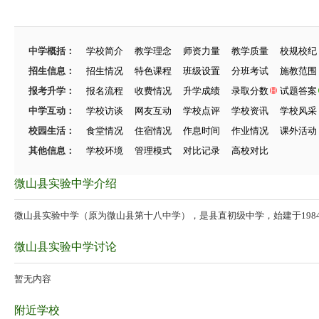
中学概括：
学校简介
教学理念
师资力量
教学质量
校规校纪
招生信息：
招生情况
特色课程
班级设置
分班考试
施教范围
报考升学：
报名流程
收费情况
升学成绩
录取分数
试题答案
中学互动：
学校访谈
网友互动
学校点评
学校资讯
学校风采
校园生活：
食堂情况
住宿情况
作息时间
作业情况
课外活动
其他信息：
学校环境
管理模式
对比记录
高校对比
微山县实验中学介绍
微山县实验中学（原为微山县第十八中学），是县直初级中学，始建于1984
微山县实验中学讨论
暂无内容
附近学校