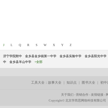
J
L
Q
R
S
W
X
Y
Z
济宁学院附中
金乡县金乡镇第一中学
金乡县实验中学
金乡县阳光中学
中
金乡县羊山中学
+全部
工具大全：
故事大全
|
知识点
|
图书大全
|
初中
关于我们
-
营销合作
-
友情链接
-
Copyright© 北京学而思网络科技有限公司