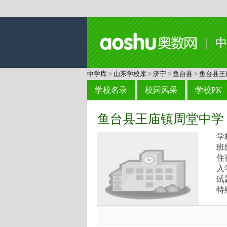
中学库
>
山东学校库
>
济宁
>
鱼台县
>
鱼台县王
学校名录
校园风采
学校PK
鱼台县王庙镇周堂中学
学
班
住
入
试
特