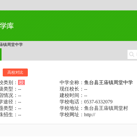
庙镇周堂中学
高校对比
校类别：
校
中学全称：
鱼台县王庙镇周堂中学
级类型：--
现任校长：--
宿情况：--
建校时间：--
学途径：--
学校电话：0537-6332079
题类型：--
学校地址：鱼台县王庙镇周堂村
殊招生：--
学校网址：http://