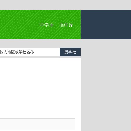
中学库
高中库