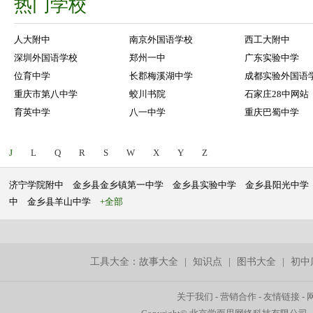
热门学校
人大附中
南京外国语学校
西工大附中
深圳外国语学校
郑州一中
广东实验中学
位育中学
长郡梅溪湖中学
成都实验外国语
重庆市第八中学
蛟川书院
石家庄28中网站
育英中学
八一中学
重庆巴蜀中学
J
L
Q
R
S
W
X
Y
Z
济宁学院附中
金乡县金乡镇第一中学
金乡县实验中学
金乡县阳光中学
中
金乡县羊山中学
+全部
工具大全：
故事大全
|
知识点
|
图书大全
|
初中
关于我们
-
营销合作
-
友情链接
-