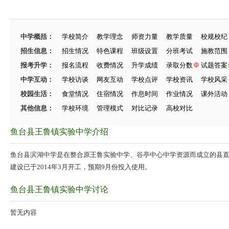
中学概括：
学校简介
教学理念
师资力量
教学质量
校规校纪
招生信息：
招生情况
特色课程
班级设置
分班考试
施教范围
报考升学：
报名流程
收费情况
升学成绩
录取分数
试题答案
中学互动：
学校访谈
网友互动
学校点评
学校资讯
学校风采
校园生活：
食堂情况
住宿情况
作息时间
作业情况
课外活动
其他信息：
学校环境
管理模式
对比记录
高校对比
鱼台县王鲁镇实验中学介绍
鱼台县滨湖中学是在整合原王鲁实验中学、谷亭中心中学资源而成立的县
建设已于2014年3月开工，预期9月份投入使用。
鱼台县王鲁镇实验中学讨论
暂无内容