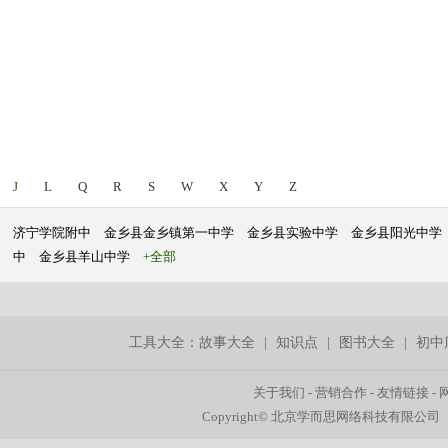
J
L
Q
R
S
W
X
Y
Z
济宁学院附中
金乡县金乡镇第一中学
金乡县实验中学
金乡县阳光中学
中
金乡县羊山中学
+全部
工具大全：
故事大全
|
知识点
|
图书大全
|
初中
关于我们
-
营销合作
-
友情链接
-
Copyright© 北京学而思网络科技有限公司