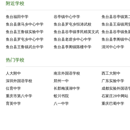
附近学校
鱼台福田中学
谷亭镇中心中学
鱼台县谷亭镇第
鱼台县唐马乡中心中学
鱼台县罗屯乡恒涛武校
鱼台县王庙镇周
鱼台县王鲁镇实验中学
鱼台县谷亭镇李民精英文武
鱼台县谷亭镇鱼
鱼台县罗屯乡中心中学
鱼台县老砦乡中心中学
鱼台县李阁镇中
鱼台县王鲁镇武台中学
鱼台县李阁镇陈楼中学
清河中心中学
热门学校
人大附中
南京外国语学校
西工大附中
深圳外国语学校
郑州一中
广东实验中学
位育中学
长郡梅溪湖中学
成都实验外国语
重庆市第八中学
蛟川书院
石家庄28中网站
育英中学
八一中学
重庆巴蜀中学