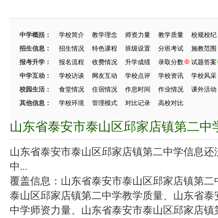
中学概括：
学校简介
教学理念
师资力量
教学质量
校规校纪
招生信息：
招生情况
特色课程
班级设置
分班考试
施教范围
报考升学：
报名流程
收费情况
升学成绩
录取分数
试题答案
中学互动：
学校访谈
网友互动
学校点评
学校资讯
学校风采
校园生活：
食堂情况
住宿情况
作息时间
作业情况
课外活动
其他信息：
学校环境
管理模式
对比记录
高校对比
山东省泰安市泰山区邱家店镇第二中
山东省泰安市泰山区邱家店镇第二中学信息还
中...
覆盖信息：山东省泰安市泰山区邱家店镇第二
泰山区邱家店镇第二中学教学质量、山东省泰
中学师资力量、山东省泰安市泰山区邱家店镇