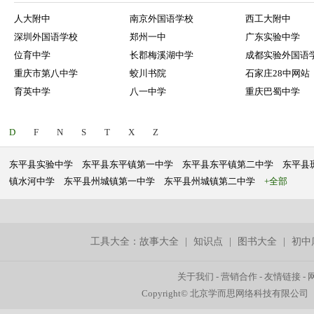
人大附中
南京外国语学校
西工大附中
深圳外国语学校
郑州一中
广东实验中学
位育中学
长郡梅溪湖中学
成都实验外国语
重庆市第八中学
蛟川书院
石家庄28中网站
育英中学
八一中学
重庆巴蜀中学
D
F
N
S
T
X
Z
东平县实验中学
东平县东平镇第一中学
东平县东平镇第二中学
东平县
镇水河中学
东平县州城镇第一中学
东平县州城镇第二中学
+全部
工具大全：
故事大全
|
知识点
|
图书大全
|
初中
关于我们
-
营销合作
-
友情链接
-
Copyright© 北京学而思网络科技有限公司