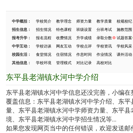
中学概括：
学校简介
教学理念
师资力量
教学质量
校规校纪
招生信息：
招生情况
特色课程
班级设置
分班考试
施教范围
报考升学：
报名流程
收费情况
升学成绩
录取分数
试题答案
中学互动：
学校访谈
网友互动
学校点评
学校资讯
学校风采
校园生活：
食堂情况
住宿情况
作息时间
作业情况
课外活动
其他信息：
学校环境
管理模式
对比记录
高校对比
东平县老湖镇水河中学介绍
东平县老湖镇水河中学信息还没完善，小编在努力
覆盖信息：东平县老湖镇水河中学介绍、东平
量、东平县老湖镇水河中学师资力量、东平县
境、东平县老湖镇水河中学招生情况等...
如果您发现网页当中的任何错误，欢迎发送邮件（zhang