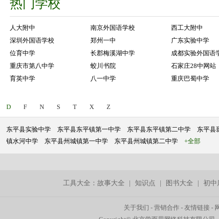
热门学校
人大附中
南京外国语学校
西工大附中
深圳外国语学校
郑州一中
广东实验中学
位育中学
长郡梅溪湖中学
成都实验外国语
重庆市第八中学
蛟川书院
石家庄28中网站
育英中学
八一中学
重庆巴蜀中学
D
F
N
S
T
X
Z
东平县实验中学
东平县东平镇第一中学
东平县东平镇第二中学
东平县
镇水河中学
东平县州城镇第一中学
东平县州城镇第二中学
+全部
工具大全：
故事大全
|
知识点
|
图书大全
|
初中
关于我们
-
营销合作
-
友情链接
-