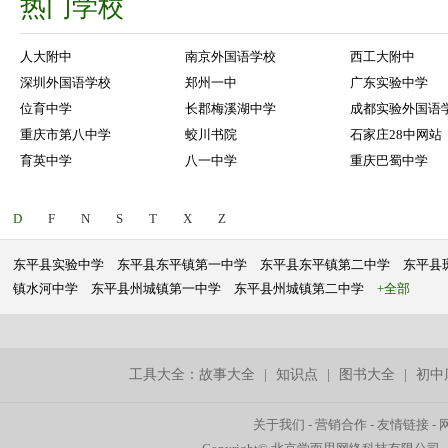
热门学校
人大附中
南京外国语学校
西工大附中
深圳外国语学校
郑州一中
广东实验中学
位育中学
长郡梅溪湖中学
成都实验外国语
重庆市第八中学
蛟川书院
石家庄28中网站
育英中学
八一中学
重庆巴蜀中学
D
F
N
S
T
X
Z
东平县实验中学
东平县东平镇第一中学
东平县东平镇第二中学
东平县
镇水河中学
东平县州城镇第一中学
东平县州城镇第二中学
+全部
工具大全：
故事大全
|
知识点
|
图书大全
|
初中
关于我们
-
营销合作
-
友情链接
-