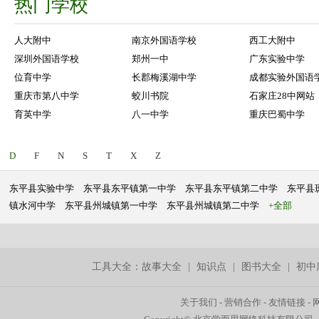
热门学校
人大附中
南京外国语学校
西工大附中
深圳外国语学校
郑州一中
广东实验中学
位育中学
长郡梅溪湖中学
成都实验外国语
重庆市第八中学
蛟川书院
石家庄28中网站
育英中学
八一中学
重庆巴蜀中学
D
F
N
S
T
X
Z
东平县实验中学
东平县东平镇第一中学
东平县东平镇第二中学
东平县
镇水河中学
东平县州城镇第一中学
东平县州城镇第二中学
+全部
工具大全：
故事大全
|
知识点
|
图书大全
|
初中
关于我们
-
营销合作
-
友情链接
-