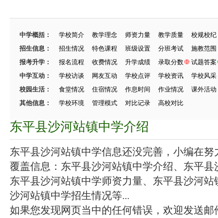
中学概括：
学校简介
教学理念
师资力量
教学质量
校规校纪
招生信息：
招生情况
特色课程
班级设置
分班考试
施教范围
报考升学：
报名流程
收费情况
升学成绩
录取分数
试题答案
中学互动：
学校访谈
网友互动
学校点评
学校资讯
学校风采
校园生活：
食堂情况
住宿情况
作息时间
作业情况
课外活动
其他信息：
学校环境
管理模式
对比记录
高校对比
东平县沙河站镇中学介绍
东平县沙河站镇中学信息还没完善，小编在努力施
覆盖信息：东平县沙河站镇中学介绍、东平县
东平县沙河站镇中学师资力量、东平县沙河站
沙河站镇中学招生情况等...
如果您发现网页当中的任何错误，欢迎发送邮件（zhang