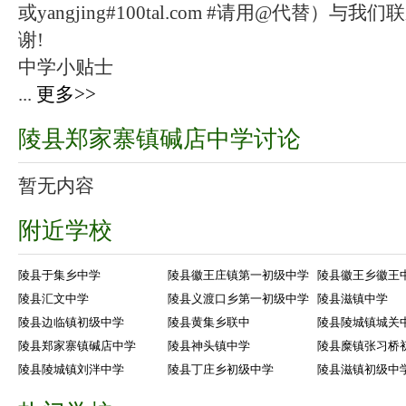
或yangjing#100tal.com #请用@代替
谢!
中学小贴士
...
更多>>
陵县郑家寨镇碱店中学讨论
暂无内容
附近学校
陵县于集乡中学
陵县徽王庄镇第一初级中学
陵县徽王乡徽王
陵县汇文中学
陵县义渡口乡第一初级中学
陵县滋镇中学
陵县边临镇初级中学
陵县黄集乡联中
陵县陵城镇城关
陵县郑家寨镇碱店中学
陵县神头镇中学
陵县糜镇张习桥
陵县陵城镇刘泮中学
陵县丁庄乡初级中学
陵县滋镇初级中