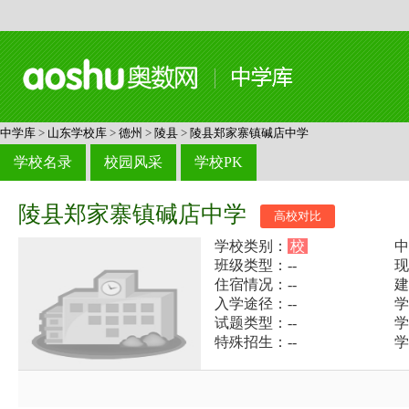
中学库
>
山东学校库
>
德州
>
陵县
>
陵县郑家寨镇碱店中学
学校名录
校园风采
学校PK
陵县郑家寨镇碱店中学
高校对比
学校类别：
校
中
班级类型：--
现
住宿情况：--
建
入学途径：--
学
试题类型：--
学
特殊招生：--
学