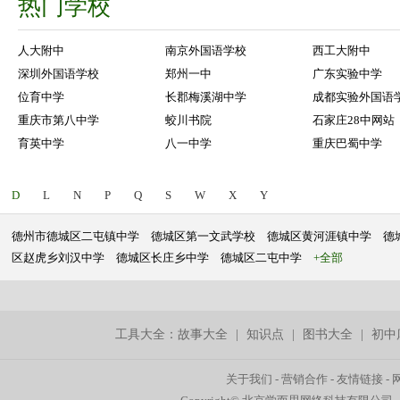
热门学校
人大附中
南京外国语学校
西工大附中
深圳外国语学校
郑州一中
广东实验中学
位育中学
长郡梅溪湖中学
成都实验外国语
重庆市第八中学
蛟川书院
石家庄28中网站
育英中学
八一中学
重庆巴蜀中学
D
L
N
P
Q
S
W
X
Y
德州市德城区二屯镇中学
德城区第一文武学校
德城区黄河涯镇中学
德
区赵虎乡刘汉中学
德城区长庄乡中学
德城区二屯中学
+全部
工具大全：
故事大全
|
知识点
|
图书大全
|
初中
关于我们
-
营销合作
-
友情链接
-