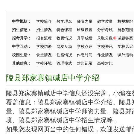
中学概括：
学校简介
教学理念
师资力量
教学质量
校规校纪
招生信息：
招生情况
特色课程
班级设置
分班考试
施教范围
报考升学：
报名流程
收费情况
升学成绩
录取分数
试题答案
中学互动：
学校访谈
网友互动
学校点评
学校资讯
学校风采
校园生活：
食堂情况
住宿情况
作息时间
作业情况
课外活动
其他信息：
学校环境
管理模式
对比记录
高校对比
陵县郑家寨镇碱店中学介绍
陵县郑家寨镇碱店中学信息还没完善，小编在努力
覆盖信息：陵县郑家寨镇碱店中学介绍、陵县
量、陵县郑家寨镇碱店中学师资力量、陵县郑
境、陵县郑家寨镇碱店中学招生情况等...
如果您发现网页当中的任何错误，欢迎发送邮件（zhang