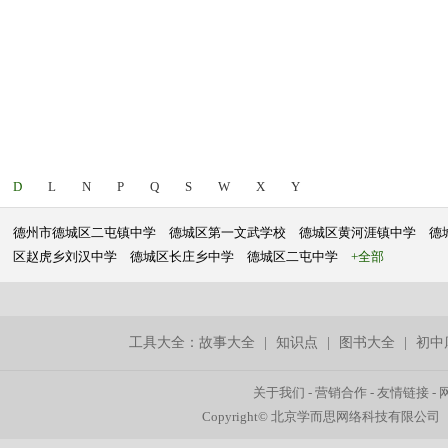
D
L
N
P
Q
S
W
X
Y
德州市德城区二屯镇中学
德城区第一文武学校
德城区黄河涯镇中学
德
区赵虎乡刘汉中学
德城区长庄乡中学
德城区二屯中学
+全部
工具大全：
故事大全
|
知识点
|
图书大全
|
初中
关于我们
-
营销合作
-
友情链接
-
Copyright© 北京学而思网络科技有限公司