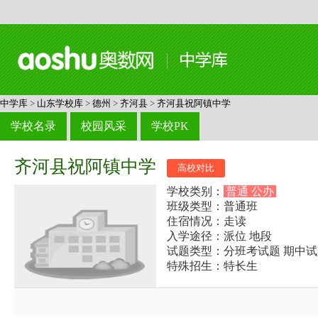
中学库
>
山东学校库
>
德州
>
齐河县
>
齐河县祝阿镇中学
学校名录
校园风采
学校PK
齐河县祝阿镇中学
高校对比
学校类别：
普通 公办
班级类型：普通班
住宿情况：走读
入学途径：派位 地段
试题类型：分班考试题 期中试
特殊招生：特长生