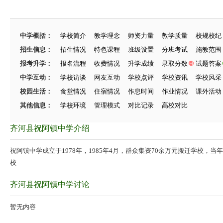
中学概括：
学校简介
教学理念
师资力量
教学质量
校规校纪
招生信息：
招生情况
特色课程
班级设置
分班考试
施教范围
报考升学：
报名流程
收费情况
升学成绩
录取分数
试题答案
中学互动：
学校访谈
网友互动
学校点评
学校资讯
学校风采
校园生活：
食堂情况
住宿情况
作息时间
作业情况
课外活动
其他信息：
学校环境
管理模式
对比记录
高校对比
齐河县祝阿镇中学介绍
祝阿镇中学成立于1978年，1985年4月，群众集资70余万元搬迁学校，
校
齐河县祝阿镇中学讨论
暂无内容