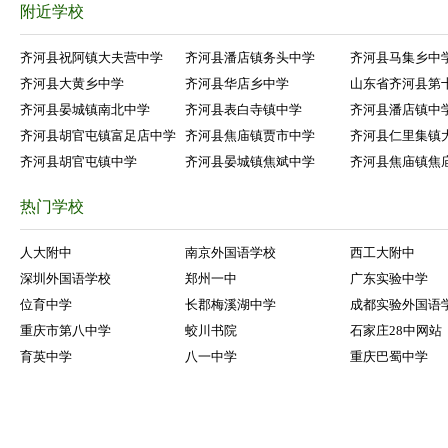
附近学校
齐河县祝阿镇大夫营中学
齐河县潘店镇务头中学
齐河县马集乡中
齐河县大黄乡中学
齐河县华店乡中学
山东省齐河县第
齐河县晏城镇南北中学
齐河县表白寺镇中学
齐河县潘店镇中
齐河县胡官屯镇富足店中学
齐河县焦庙镇贾市中学
齐河县仁里集镇
齐河县胡官屯镇中学
齐河县晏城镇焦斌中学
齐河县焦庙镇焦
热门学校
人大附中
南京外国语学校
西工大附中
深圳外国语学校
郑州一中
广东实验中学
位育中学
长郡梅溪湖中学
成都实验外国语
重庆市第八中学
蛟川书院
石家庄28中网站
育英中学
八一中学
重庆巴蜀中学