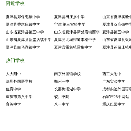
附近学校
夏津县郑保屯镇中学
夏津县田庄乡中学
山东省夏津实验
夏津县香赵庄镇中学
宁津 第三实验中学
夏津县双庙镇中
山东省夏津县第五中学
山东省夏津县新盛店镇西李
夏津县第五中学
山东省夏津县新盛店镇中学
夏津县北城街道李楼中学
山东省夏津县银
夏津县白马湖镇中学
夏津县雷集镇雷集中学
夏津县苏留庄镇
热门学校
人大附中
南京外国语学校
西工大附中
深圳外国语学校
郑州一中
广东实验中学
位育中学
长郡梅溪湖中学
成都实验外国语
重庆市第八中学
蛟川书院
石家庄28中网站
育英中学
八一中学
重庆巴蜀中学