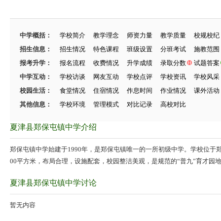
中学概括：
学校简介
教学理念
师资力量
教学质量
校规校纪
招生信息：
招生情况
特色课程
班级设置
分班考试
施教范围
报考升学：
报名流程
收费情况
升学成绩
录取分数
试题答案
中学互动：
学校访谈
网友互动
学校点评
学校资讯
学校风采
校园生活：
食堂情况
住宿情况
作息时间
作业情况
课外活动
其他信息：
学校环境
管理模式
对比记录
高校对比
夏津县郑保屯镇中学介绍
郑保屯镇中学始建于1990年，是郑保屯镇唯一的一所初级中学。学校位于郑
00平方米，布局合理，设施配套，校园整洁美观，是规范的“普九”育才园
夏津县郑保屯镇中学讨论
暂无内容