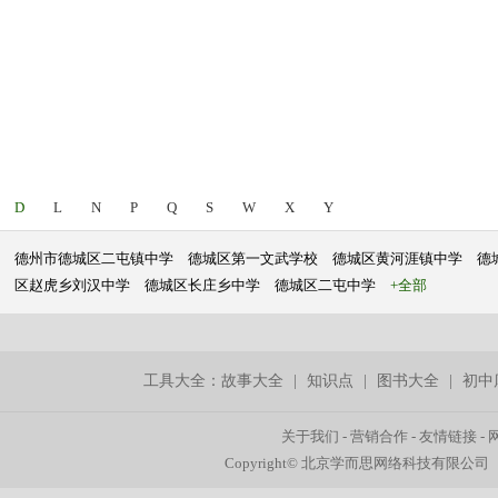
D
L
N
P
Q
S
W
X
Y
德州市德城区二屯镇中学
德城区第一文武学校
德城区黄河涯镇中学
德
区赵虎乡刘汉中学
德城区长庄乡中学
德城区二屯中学
+全部
工具大全：
故事大全
|
知识点
|
图书大全
|
初中
关于我们
-
营销合作
-
友情链接
-
Copyright© 北京学而思网络科技有限公司