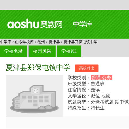
中学库
>
山东学校库
>
德州
>
夏津县
>
夏津县郑保屯镇中学
学校名录
校园风采
学校PK
夏津县郑保屯镇中学
高校对比
学校类别：
普通 公办
班级类型：普通班
住宿情况：走读
入学途径：派位 地段
试题类型：分班考试题 期中试
特殊招生：特长生