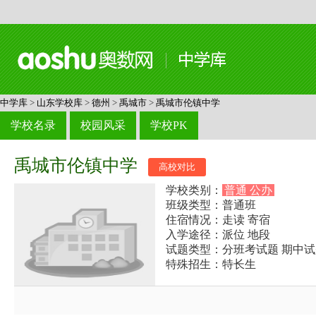
中学库
>
山东学校库
>
德州
>
禹城市
>
禹城市伦镇中学
学校名录
校园风采
学校PK
禹城市伦镇中学
高校对比
学校类别：
普通 公办
班级类型：普通班
住宿情况：走读 寄宿
入学途径：派位 地段
试题类型：分班考试题 期中试
特殊招生：特长生