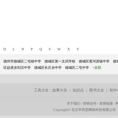
D
L
N
P
Q
S
W
X
Y
德州市德城区二屯镇中学
德城区第一文武学校
德城区黄河涯镇中学
德
区赵虎乡刘汉中学
德城区长庄乡中学
德城区二屯中学
+全部
工具大全：
故事大全
|
知识点
|
图书大全
|
初中
关于我们
-
营销合作
-
友情链接
-
Copyright© 北京学而思网络科技有限公司