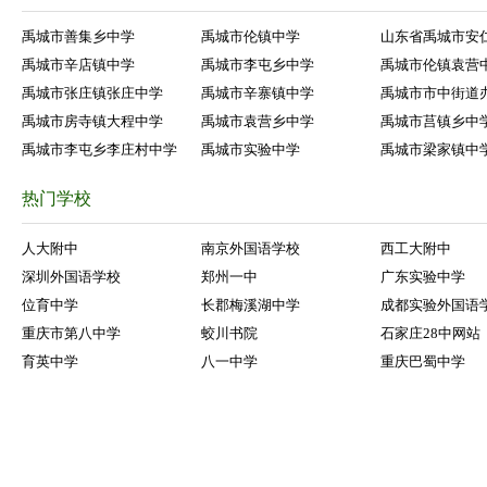
禹城市善集乡中学
禹城市伦镇中学
山东省禹城市安
禹城市辛店镇中学
禹城市李屯乡中学
禹城市伦镇袁营
禹城市张庄镇张庄中学
禹城市辛寨镇中学
禹城市市中街道
禹城市房寺镇大程中学
禹城市袁营乡中学
禹城市莒镇乡中
禹城市李屯乡李庄村中学
禹城市实验中学
禹城市梁家镇中
热门学校
人大附中
南京外国语学校
西工大附中
深圳外国语学校
郑州一中
广东实验中学
位育中学
长郡梅溪湖中学
成都实验外国语
重庆市第八中学
蛟川书院
石家庄28中网站
育英中学
八一中学
重庆巴蜀中学