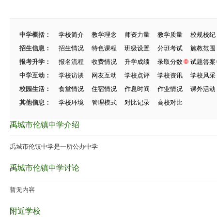
中学概括：
学校简介
教学理念
师资力量
教学质量
校规校纪
招生信息：
招生情况
特色课程
班级设置
分班考试
施教范围
报考升学：
报名流程
收费情况
升学成绩
录取分数
试题答案
中学互动：
学校访谈
网友互动
学校点评
学校资讯
学校风采
校园生活：
食堂情况
住宿情况
作息时间
作业情况
课外活动
其他信息：
学校环境
管理模式
对比记录
高校对比
禹城市伦镇中学介绍
禹城市伦镇中学是一所公办中学
禹城市伦镇中学讨论
暂无内容
附近学校