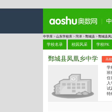
中学库
>
山东学校库
>
菏泽
>
鄄城县
>
鄄城县凤
学校名录
校园风采
学校PK
鄄城县凤凰乡中学
高校
学
班
住
入
试
特