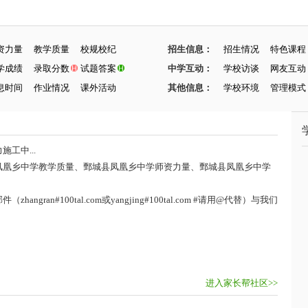
资力量
教学质量
校规校纪
招生信息：
招生情况
特色课程
学成绩
录取分数
试题答案
中学互动：
学校访谈
网友互动
息时间
作业情况
课外活动
其他信息：
学校环境
管理模式
工中...
凤凰乡中学教学质量、鄄城县凤凰乡中学师资力量、鄄城县凤凰乡中学
ran#100tal.com或yangjing#100tal.com #请用@代替）与我们
进入家长帮社区>>