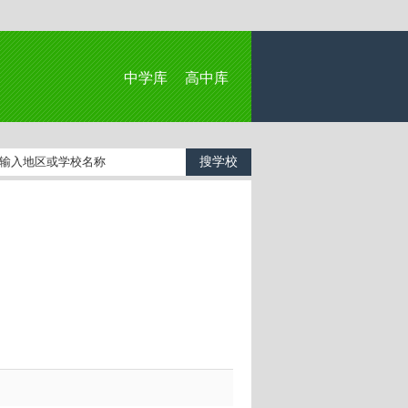
中学库
高中库