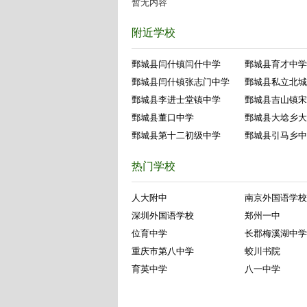
暂无内容
附近学校
鄄城县闫什镇闫什中学
鄄城县育才中学
鄄城县闫什镇张志门中学
鄄城县私立北城
鄄城县李进士堂镇中学
鄄城县吉山镇宋
鄄城县董口中学
鄄城县大埝乡大
鄄城县第十二初级中学
鄄城县引马乡中
热门学校
人大附中
南京外国语学校
深圳外国语学校
郑州一中
位育中学
长郡梅溪湖中学
重庆市第八中学
蛟川书院
育英中学
八一中学