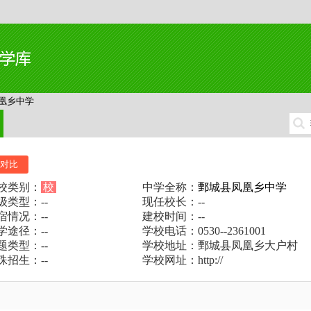
凰乡中学
对比
校类别：
校
中学全称：
鄄城县凤凰乡中学
级类型：--
现任校长：--
宿情况：--
建校时间：--
学途径：--
学校电话：0530--2361001
题类型：--
学校地址：鄄城县凤凰乡大户村
殊招生：--
学校网址：http://