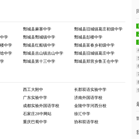
鄄城县麻寨中学
鄄城县旧城镇葛庄初级中学
中学
鄄城县鄄城镇中学
鄄城县彭楼中学
楼中学
鄄城县红船镇中学
鄄城县富春乡初级中学
埝中学
鄄城县吉山镇吉山中学
鄄城县旧城镇葛庄中学
学
鄄城县第十三中学
鄄城县郑营乡鲁王仓中学
西工大附中
长郡双语实验中学
广东实验中学
济南外国语学校
成都实验外国语学校
金陵中学河西分校
石家庄28中网站
徐汇中学
重庆巴蜀中学
协和双语学校