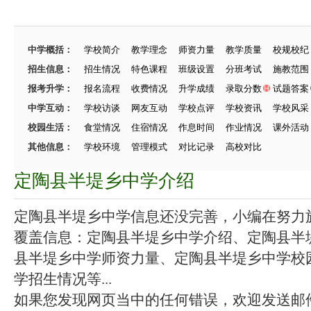
中学概括：
学校简介
教学理念
师资力量
教学质量
校规校纪
招生信息：
招生情况
特色课程
班级设置
分班考试
施教范围
报考升学：
报名流程
收费情况
升学成绩
录取分数
试题答案
中学互动：
学校访谈
网友互动
学校点评
学校资讯
学校风采
校园生活：
食堂情况
住宿情况
作息时间
作业情况
课外活动
其他信息：
学校环境
管理模式
对比记录
高校对比
定陶县半堤乡中学介绍
定陶县半堤乡中学信息还没完善，小编在努力施工
覆盖信息：定陶县半堤乡中学介绍、定陶县半
县半堤乡中学师资力量、定陶县半堤乡中学校
学招生情况等...
如果您发现网页当中的任何错误，欢迎发送邮件（zhang