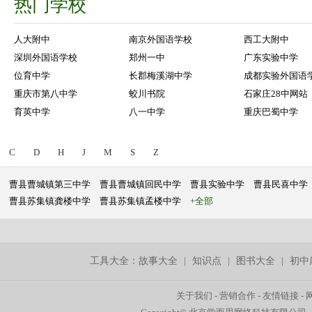
热门学校
人大附中
南京外国语学校
西工大附中
深圳外国语学校
郑州一中
广东实验中学
位育中学
长郡梅溪湖中学
成都实验外国语
重庆市第八中学
蛟川书院
石家庄28中网站
育英中学
八一中学
重庆巴蜀中学
C
D
H
J
M
S
Z
曹县曹城镇第三中学
曹县曹城镇回民中学
曹县实验中学
曹县民喜中学
曹县苏集镇龚楼中学
曹县苏集镇孟楼中学
+全部
工具大全：
故事大全
|
知识点
|
图书大全
|
初中
关于我们
-
营销合作
-
友情链接
-