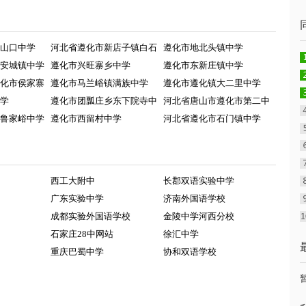
山口中学
河北省遵化市新店子镇白石
遵化市地北头镇中学
安城镇中学
遵化市兴旺寨乡中学
遵化市东新庄镇中学
化市侯家寨
遵化市马兰峪镇满族中学
遵化市遵化镇大二里中学
学
遵化市团瓢庄乡东下院寺中
河北省唐山市遵化市第二中
鲁家峪中学
遵化市西留村中学
河北省遵化市石门镇中学
西工大附中
长郡双语实验中学
广东实验中学
济南外国语学校
成都实验外国语学校
金陵中学河西分校
石家庄28中网站
徐汇中学
重庆巴蜀中学
协和双语学校