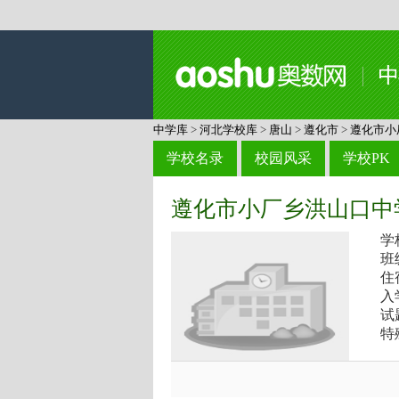
中学库
>
河北学校库
>
唐山
>
遵化市
>
遵化市小
学校名录
校园风采
学校PK
遵化市小厂乡洪山口中
学
班
住
入
试
特