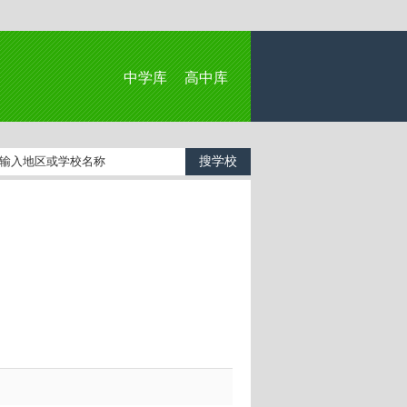
中学库
高中库