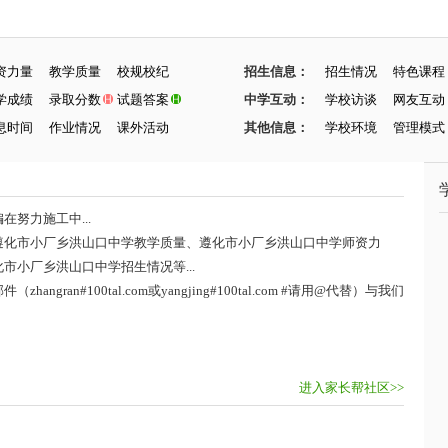
资力量
教学质量
校规校纪
招生信息：
招生情况
特色课程
学成绩
录取分数
试题答案
中学互动：
学校访谈
网友互动
息时间
作业情况
课外活动
其他信息：
学校环境
管理模式
努力施工中...
遵化市小厂乡洪山口中学教学质量、遵化市小厂乡洪山口中学师资力
小厂乡洪山口中学招生情况等...
ran#100tal.com或yangjing#100tal.com #请用@代替）与我们
进入家长帮社区>>