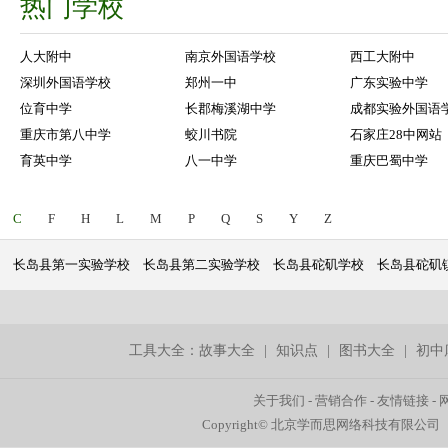
热门学校
人大附中
南京外国语学校
西工大附中
深圳外国语学校
郑州一中
广东实验中学
位育中学
长郡梅溪湖中学
成都实验外国语
重庆市第八中学
蛟川书院
石家庄28中网站
育英中学
八一中学
重庆巴蜀中学
C
F
H
L
M
P
Q
S
Y
Z
长岛县第一实验学校
长岛县第二实验学校
长岛县砣矶学校
长岛县砣矶
工具大全：
故事大全
|
知识点
|
图书大全
|
初中
关于我们
-
营销合作
-
友情链接
-
Copyright© 北京学而思网络科技有限公司