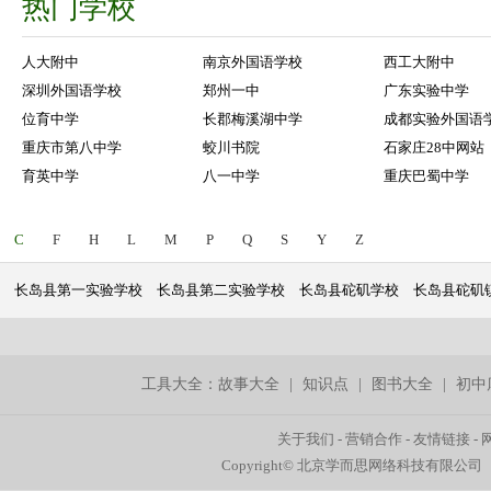
热门学校
人大附中
南京外国语学校
西工大附中
深圳外国语学校
郑州一中
广东实验中学
位育中学
长郡梅溪湖中学
成都实验外国语
重庆市第八中学
蛟川书院
石家庄28中网站
育英中学
八一中学
重庆巴蜀中学
C
F
H
L
M
P
Q
S
Y
Z
长岛县第一实验学校
长岛县第二实验学校
长岛县砣矶学校
长岛县砣矶
工具大全：
故事大全
|
知识点
|
图书大全
|
初中
关于我们
-
营销合作
-
友情链接
-
Copyright© 北京学而思网络科技有限公司