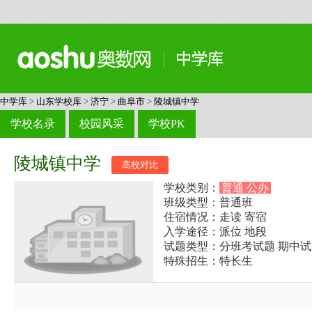
中学库
>
山东学校库
>
济宁
>
曲阜市
>
陵城镇中学
学校名录
校园风采
学校PK
陵城镇中学
高校对比
学校类别：
普通 公办
班级类型：普通班
住宿情况：走读 寄宿
入学途径：派位 地段
试题类型：分班考试题 期中试
特殊招生：特长生