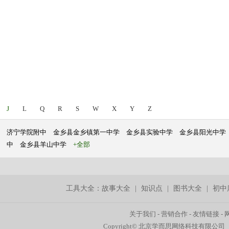
J
L
Q
R
S
W
X
Y
Z
济宁学院附中
金乡县金乡镇第一中学
金乡县实验中学
金乡县阳光中学
中
金乡县羊山中学
+全部
工具大全：
故事大全
|
知识点
|
图书大全
|
初中
关于我们
-
营销合作
-
友情链接
-
Copyright© 北京学而思网络科技有限公司