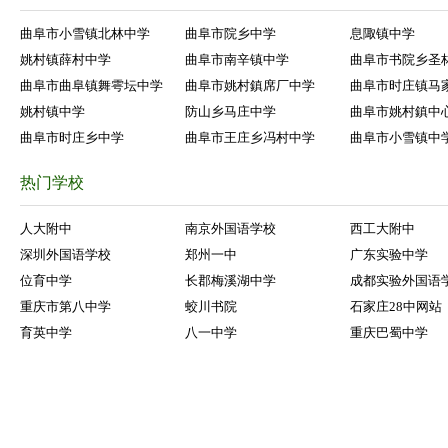
曲阜市小雪镇北林中学
曲阜市院乡中学
息陬镇中学
姚村镇薛村中学
曲阜市南辛镇中学
曲阜市书院乡圣
曲阜市曲阜镇舞雩坛中学
曲阜市姚村鎮席厂中学
曲阜市时庄镇马
姚村镇中学
防山乡马庄中学
曲阜市姚村鎮中
曲阜市时庄乡中学
曲阜市王庄乡冯村中学
曲阜市小雪镇中
热门学校
人大附中
南京外国语学校
西工大附中
深圳外国语学校
郑州一中
广东实验中学
位育中学
长郡梅溪湖中学
成都实验外国语
重庆市第八中学
蛟川书院
石家庄28中网站
育英中学
八一中学
重庆巴蜀中学