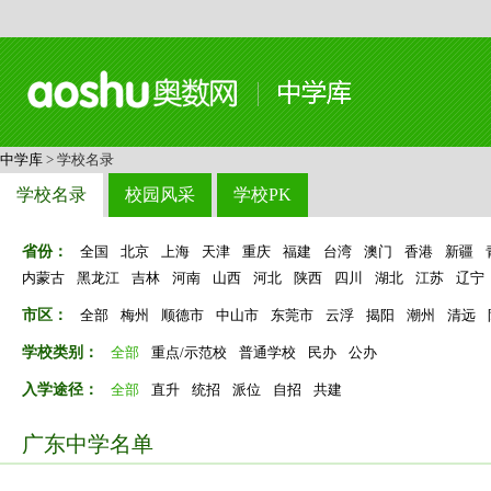
中学库
> 学校名录
学校名录
校园风采
学校PK
省份：
全国
北京
上海
天津
重庆
福建
台湾
澳门
香港
新疆
内蒙古
黑龙江
吉林
河南
山西
河北
陕西
四川
湖北
江苏
辽宁
市区：
全部
梅州
顺德市
中山市
东莞市
云浮
揭阳
潮州
清远
学校类别：
全部
重点/示范校
普通学校
民办
公办
入学途径：
全部
直升
统招
派位
自招
共建
广东中学名单