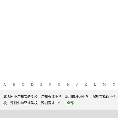
A
B
C
D
E
F
G
H
J
K
L
M
N
北大附中广州实验学校
广州香江中学
深圳市桂园中学
深圳市松岗中学
校
深圳中学亚迪学校
深圳育才二中
+全部