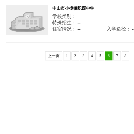
中山市小榄镇织西中学
学校类别： --
特殊招生： --
住宿情况： --
入学途径： -
上一页
1
2
3
4
5
6
7
8
...