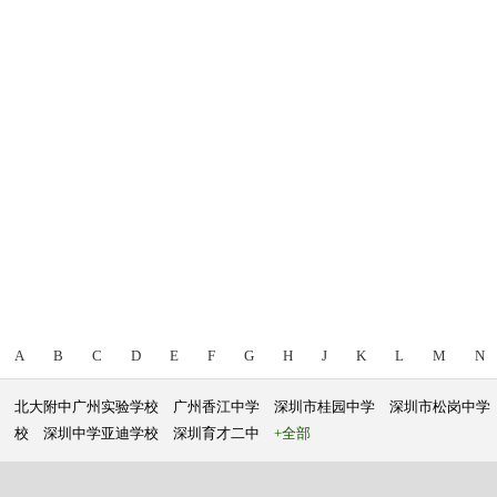
A
B
C
D
E
F
G
H
J
K
L
M
N
北大附中广州实验学校
广州香江中学
深圳市桂园中学
深圳市松岗中学
校
深圳中学亚迪学校
深圳育才二中
+全部