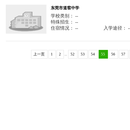
东莞市道窖中学
学校类别： --
特殊招生： --
住宿情况： --
入学途径： -
上一页
1
2
...
52
53
54
55
56
57