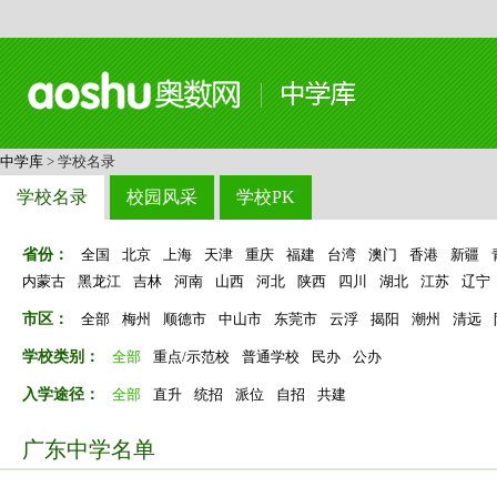
中学库
> 学校名录
学校名录
校园风采
学校PK
省份：
全国
北京
上海
天津
重庆
福建
台湾
澳门
香港
新疆
内蒙古
黑龙江
吉林
河南
山西
河北
陕西
四川
湖北
江苏
辽宁
市区：
全部
梅州
顺德市
中山市
东莞市
云浮
揭阳
潮州
清远
学校类别：
全部
重点/示范校
普通学校
民办
公办
入学途径：
全部
直升
统招
派位
自招
共建
广东中学名单