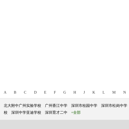
A
B
C
D
E
F
G
H
J
K
L
M
N
北大附中广州实验学校
广州香江中学
深圳市桂园中学
深圳市松岗中学
校
深圳中学亚迪学校
深圳育才二中
+全部