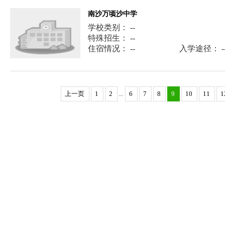
南沙万顷沙中学
学校类别： --
特殊招生： --
住宿情况： --
入学途径： -
上一页
1
2
...
6
7
8
9
10
11
1