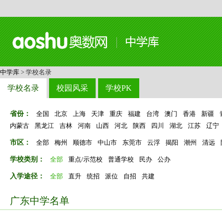
中学库
> 学校名录
学校名录
校园风采
学校PK
省份：
全国
北京
上海
天津
重庆
福建
台湾
澳门
香港
新疆
内蒙古
黑龙江
吉林
河南
山西
河北
陕西
四川
湖北
江苏
辽宁
市区：
全部
梅州
顺德市
中山市
东莞市
云浮
揭阳
潮州
清远
学校类别：
全部
重点/示范校
普通学校
民办
公办
入学途径：
全部
直升
统招
派位
自招
共建
广东中学名单