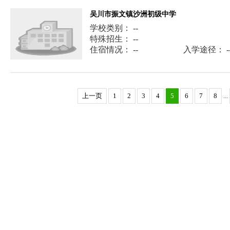
吴川市振文镇沙洲初级中学
学校类别： --
特殊招生： --
住宿情况： --
入学途径： -
上一页
1
2
3
4
5
6
7
8
...