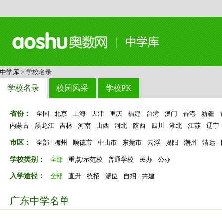
中学库
> 学校名录
学校名录
校园风采
学校PK
省份：
全国
北京
上海
天津
重庆
福建
台湾
澳门
香港
新疆
内蒙古
黑龙江
吉林
河南
山西
河北
陕西
四川
湖北
江苏
辽宁
市区：
全部
梅州
顺德市
中山市
东莞市
云浮
揭阳
潮州
清远
学校类别：
全部
重点/示范校
普通学校
民办
公办
入学途径：
全部
直升
统招
派位
自招
共建
广东中学名单