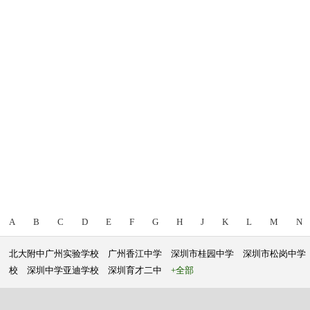
A
B
C
D
E
F
G
H
J
K
L
M
N
北大附中广州实验学校
广州香江中学
深圳市桂园中学
深圳市松岗中学
校
深圳中学亚迪学校
深圳育才二中
+全部