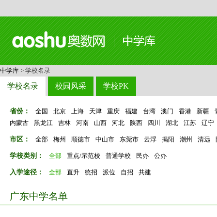
中学库
> 学校名录
学校名录
校园风采
学校PK
省份：
全国
北京
上海
天津
重庆
福建
台湾
澳门
香港
新疆
内蒙古
黑龙江
吉林
河南
山西
河北
陕西
四川
湖北
江苏
辽宁
市区：
全部
梅州
顺德市
中山市
东莞市
云浮
揭阳
潮州
清远
学校类别：
全部
重点/示范校
普通学校
民办
公办
入学途径：
全部
直升
统招
派位
自招
共建
广东中学名单