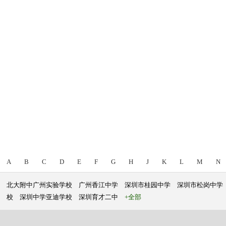
A
B
C
D
E
F
G
H
J
K
L
M
N
北大附中广州实验学校
广州香江中学
深圳市桂园中学
深圳市松岗中学
校
深圳中学亚迪学校
深圳育才二中
+全部