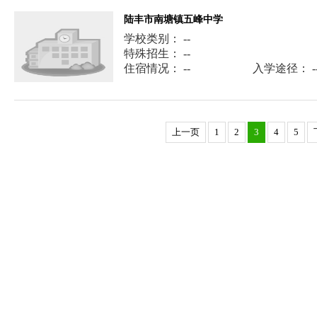
陆丰市南塘镇五峰中学
学校类别： --
特殊招生： --
住宿情况： --
入学途径： -
上一页
1
2
3
4
5