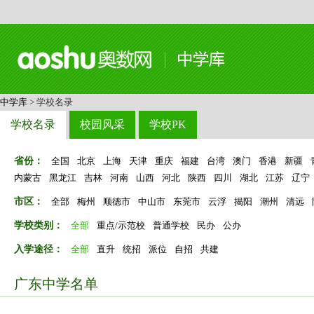
中学库
> 学校名录
学校名录
校园风采
学校PK
省份：
全国
北京
上海
天津
重庆
福建
台湾
澳门
香港
新疆
内蒙古
黑龙江
吉林
河南
山西
河北
陕西
四川
湖北
江苏
辽宁
市区：
全部
梅州
顺德市
中山市
东莞市
云浮
揭阳
潮州
清远
学校类别：
全部
重点/示范校
普通学校
民办
公办
入学途径：
全部
直升
统招
派位
自招
共建
广东中学名单