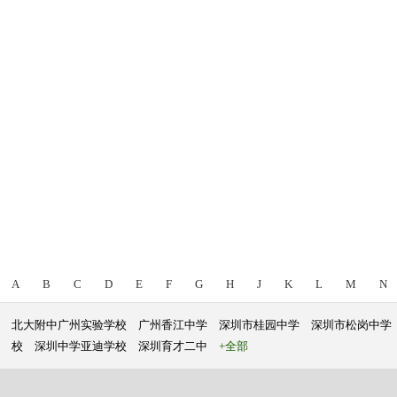
A
B
C
D
E
F
G
H
J
K
L
M
N
北大附中广州实验学校
广州香江中学
深圳市桂园中学
深圳市松岗中学
校
深圳中学亚迪学校
深圳育才二中
+全部