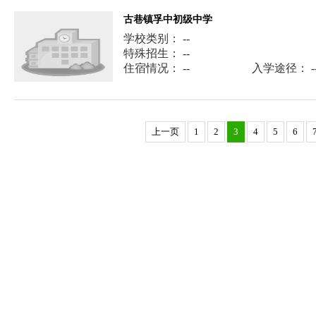
古巷镇孚中初级中学
学校类别： --
特殊招生： --
住宿情况： --
入学途径： -
上一页
1
2
3
4
5
6