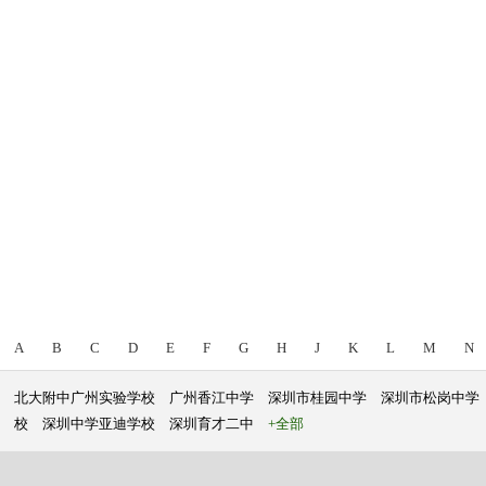
A
B
C
D
E
F
G
H
J
K
L
M
N
北大附中广州实验学校
广州香江中学
深圳市桂园中学
深圳市松岗中学
校
深圳中学亚迪学校
深圳育才二中
+全部