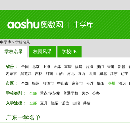
中学库
> 学校名录
学校名录
校园风采
学校PK
省份：
全国
北京
上海
天津
重庆
福建
台湾
澳门
香港
新疆
内蒙古
黑龙江
吉林
河南
山西
河北
陕西
四川
湖北
江苏
辽宁
市区：
全部
梅州
顺德市
中山市
东莞市
云浮
揭阳
潮州
清远
学校类别：
全部
重点/示范校
普通学校
民办
公办
入学途径：
全部
直升
统招
派位
自招
共建
广东中学名单