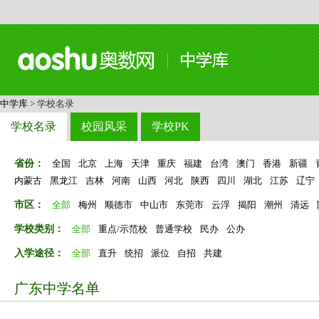
中学库
> 学校名录
学校名录
校园风采
学校PK
省份：
全国
北京
上海
天津
重庆
福建
台湾
澳门
香港
新疆
内蒙古
黑龙江
吉林
河南
山西
河北
陕西
四川
湖北
江苏
辽宁
市区：
全部
梅州
顺德市
中山市
东莞市
云浮
揭阳
潮州
清远
学校类别：
全部
重点/示范校
普通学校
民办
公办
入学途径：
全部
直升
统招
派位
自招
共建
广东中学名单