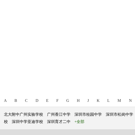
A
B
C
D
E
F
G
H
J
K
L
M
N
北大附中广州实验学校
广州香江中学
深圳市桂园中学
深圳市松岗中学
校
深圳中学亚迪学校
深圳育才二中
+全部