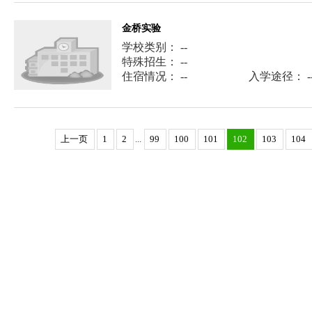
金桥实验
学校类别： --
特殊招生： --
住宿情况： --
入学途径： -
上一页
1
2
...
99
100
101
102
103
104