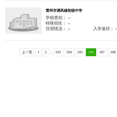
雷州市调风镇初级中学
学校类别： --
特殊招生： --
住宿情况： --
入学途径： -
上一页
1
2
...
103
104
105
106
107
108