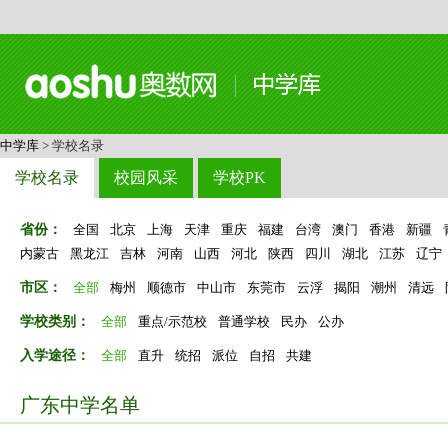
中学库
> 学校名录
学校名录
校园风采
学校PK
省份：
全国
北京
上海
天津
重庆
福建
台湾
澳门
香港
新疆
内蒙古
黑龙江
吉林
河南
山西
河北
陕西
四川
湖北
江苏
辽宁
市区：
全部
梅州
顺德市
中山市
东莞市
云浮
揭阳
潮州
清远
学校类别：
全部
重点/示范校
普通学校
民办
公办
入学途径：
全部
直升
统招
派位
自招
共建
广东中学名单