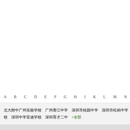
A
B
C
D
E
F
G
H
J
K
L
M
N
北大附中广州实验学校
广州香江中学
深圳市桂园中学
深圳市松岗中学
校
深圳中学亚迪学校
深圳育才二中
+全部