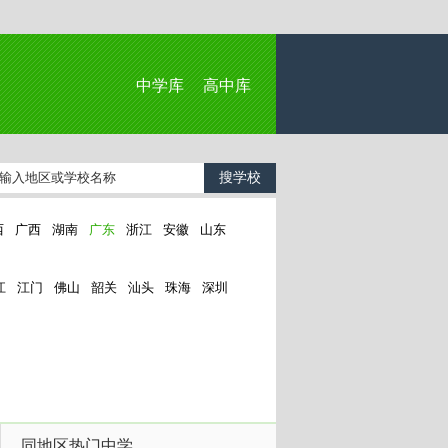
中学库
高中库
西
广西
湖南
广东
浙江
安徽
山东
江
江门
佛山
韶关
汕头
珠海
深圳
同地区热门中学