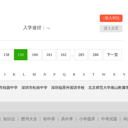
+加入对比
入学途径： --
进入主页
158
159
160
161
162
...
285
286
下一页
J
K
L
M
N
P
Q
R
S
T
W
X
Y
市桂园中学
深圳市松岗中学
深圳福景外国语学校
北京师范大学南山附属
|
知识点
|
图书大全
|
初中库
|
高中库
|
小学题库
|
中考试题
|
词