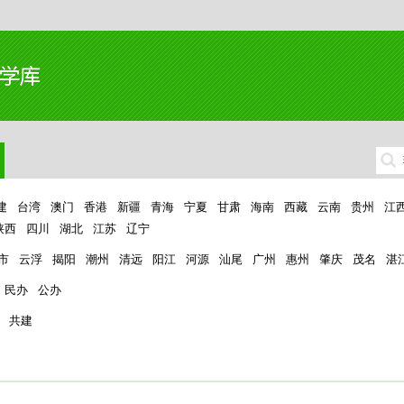
建
台湾
澳门
香港
新疆
青海
宁夏
甘肃
海南
西藏
云南
贵州
江
陕西
四川
湖北
江苏
辽宁
市
云浮
揭阳
潮州
清远
阳江
河源
汕尾
广州
惠州
肇庆
茂名
湛
民办
公办
共建