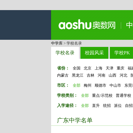
中学库
> 学校名录
学校名录
校园风采
学校PK
省份：
全国
北京
上海
天津
重庆
福
内蒙古
黑龙江
吉林
河南
山西
河北
市区：
全部
梅州
顺德市
中山市
东莞
学校类别：
全部
重点/示范校
普通学校
入学途径：
全部
直升
统招
派位
自招
广东中学名单