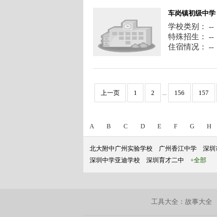
车岗镇初级中学
学校类别： --
特殊招生： --
住宿情况： --
上一页
1
2
...
156
157
A
B
C
D
E
F
G
H
北大附中广州实验学校
广州香江中学
深圳
深圳中学亚迪学校
深圳育才二中
+全部
工具大全：
故事大全