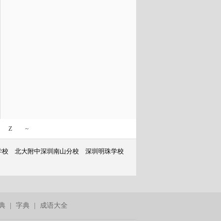
Z
~
学校
北大附中深圳南山分校
深圳明珠学校
典
|
字典
|
成语大全