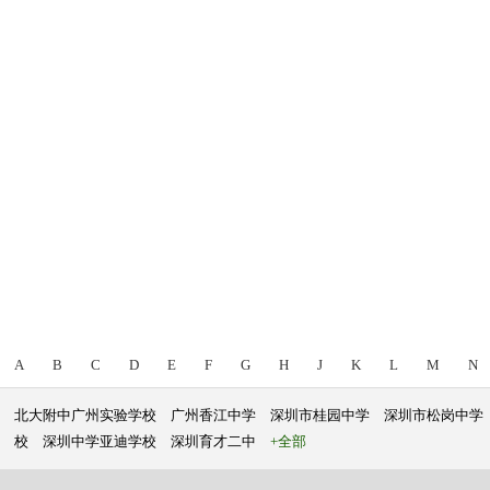
A
B
C
D
E
F
G
H
J
K
L
M
N
北大附中广州实验学校
广州香江中学
深圳市桂园中学
深圳市松岗中学
校
深圳中学亚迪学校
深圳育才二中
+全部