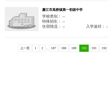
廉江市高桥镇第一初级中学
学校类别： --
特殊招生： --
住宿情况： --
入学途径： -
上一页
1
2
...
187
188
189
190
191
192