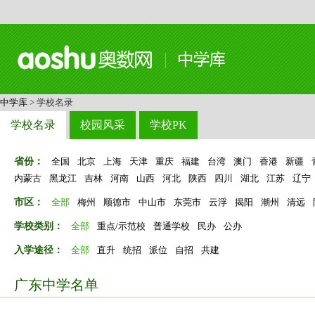
中学库
> 学校名录
学校名录
校园风采
学校PK
省份：
全国
北京
上海
天津
重庆
福建
台湾
澳门
香港
新疆
内蒙古
黑龙江
吉林
河南
山西
河北
陕西
四川
湖北
江苏
辽宁
市区：
全部
梅州
顺德市
中山市
东莞市
云浮
揭阳
潮州
清远
学校类别：
全部
重点/示范校
普通学校
民办
公办
入学途径：
全部
直升
统招
派位
自招
共建
广东中学名单