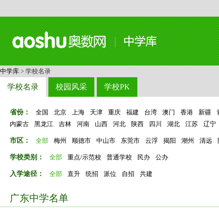
中学库
> 学校名录
学校名录
校园风采
学校PK
省份：
全国
北京
上海
天津
重庆
福建
台湾
澳门
香港
新疆
内蒙古
黑龙江
吉林
河南
山西
河北
陕西
四川
湖北
江苏
辽宁
市区：
全部
梅州
顺德市
中山市
东莞市
云浮
揭阳
潮州
清远
学校类别：
全部
重点/示范校
普通学校
民办
公办
入学途径：
全部
直升
统招
派位
自招
共建
广东中学名单