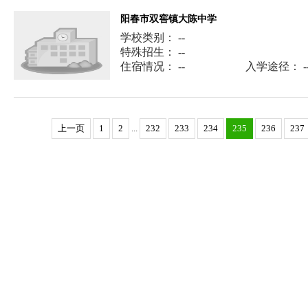
阳春市双窖镇大陈中学
学校类别： --
特殊招生： --
住宿情况： --
入学途径： -
上一页
1
2
...
232
233
234
235
236
237