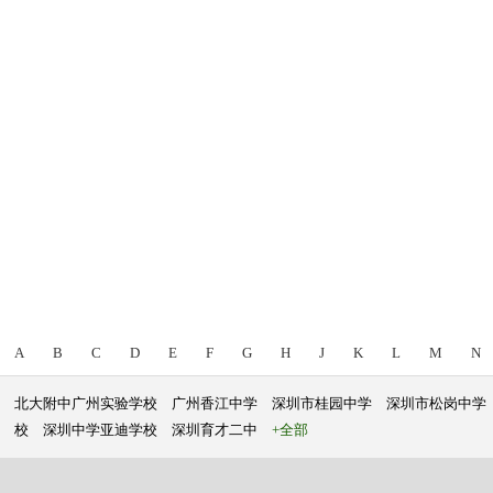
A
B
C
D
E
F
G
H
J
K
L
M
N
北大附中广州实验学校
广州香江中学
深圳市桂园中学
深圳市松岗中学
校
深圳中学亚迪学校
深圳育才二中
+全部