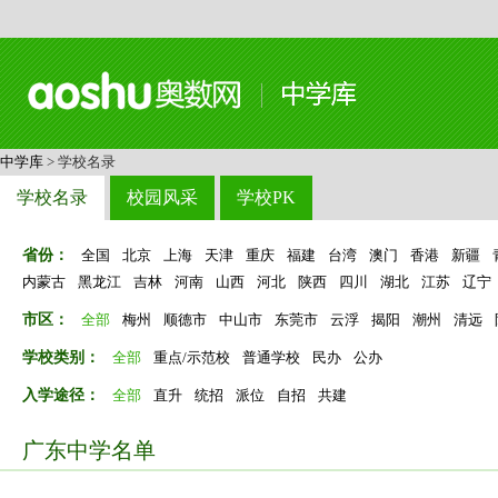
中学库
> 学校名录
学校名录
校园风采
学校PK
省份：
全国
北京
上海
天津
重庆
福建
台湾
澳门
香港
新疆
内蒙古
黑龙江
吉林
河南
山西
河北
陕西
四川
湖北
江苏
辽宁
市区：
全部
梅州
顺德市
中山市
东莞市
云浮
揭阳
潮州
清远
学校类别：
全部
重点/示范校
普通学校
民办
公办
入学途径：
全部
直升
统招
派位
自招
共建
广东中学名单