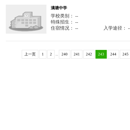
满塘中学
学校类别： --
特殊招生： --
住宿情况： --
入学途径： -
上一页
1
2
...
240
241
242
243
244
245