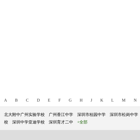
A
B
C
D
E
F
G
H
J
K
L
M
N
北大附中广州实验学校
广州香江中学
深圳市桂园中学
深圳市松岗中学
校
深圳中学亚迪学校
深圳育才二中
+全部