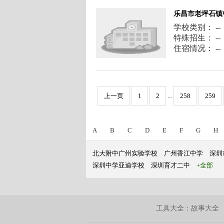
乐昌市老坪石镇
学校类别： --
特殊招生： --
住宿情况： --
上一页
1
2
...
258
259
A
B
C
D
E
F
G
H
北大附中广州实验学校
广州香江中学
深圳
深圳中学亚迪学校
深圳育才二中
+全部
工具大全：
故事大全