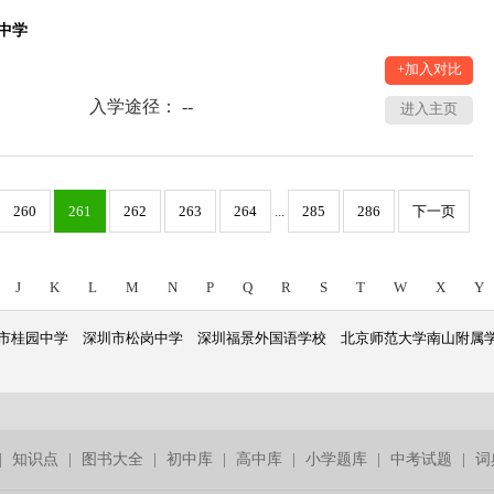
中学
+加入对比
入学途径： --
进入主页
260
261
262
263
264
...
285
286
下一页
J
K
L
M
N
P
Q
R
S
T
W
X
Y
市桂园中学
深圳市松岗中学
深圳福景外国语学校
北京师范大学南山附属
|
知识点
|
图书大全
|
初中库
|
高中库
|
小学题库
|
中考试题
|
词