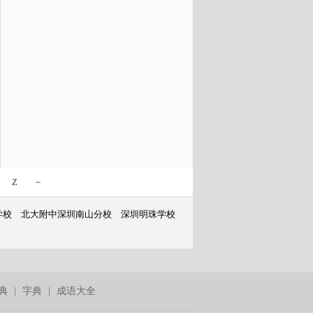
Z
~
学校
北大附中深圳南山分校
深圳明珠学校
典
|
字典
|
成语大全