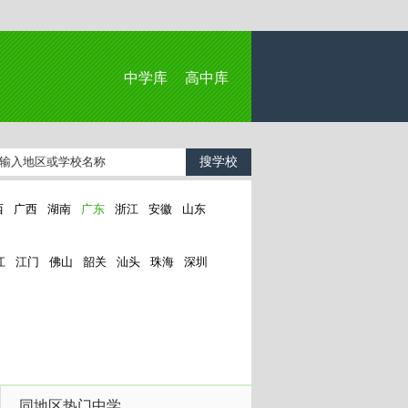
中学库
高中库
西
广西
湖南
广东
浙江
安徽
山东
江
江门
佛山
韶关
汕头
珠海
深圳
同地区热门中学