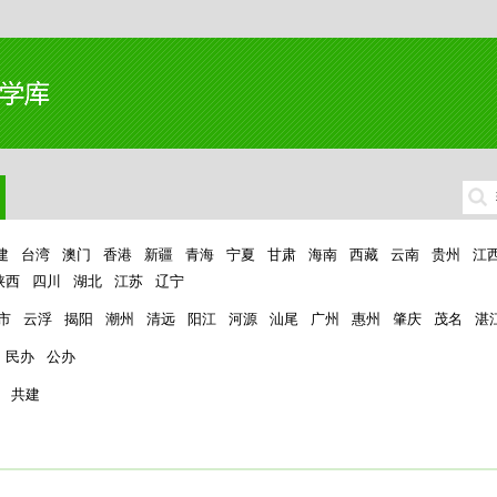
建
台湾
澳门
香港
新疆
青海
宁夏
甘肃
海南
西藏
云南
贵州
江
陕西
四川
湖北
江苏
辽宁
市
云浮
揭阳
潮州
清远
阳江
河源
汕尾
广州
惠州
肇庆
茂名
湛
民办
公办
共建