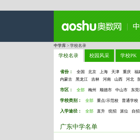
中学库
> 学校名录
学校名录
校园风采
学校PK
省份：
全国
北京
上海
天津
重庆
福
内蒙古
黑龙江
吉林
河南
山西
河北
市区：
全部
梅州
顺德市
中山市
东莞
学校类别：
全部
重点/示范校
普通学校
入学途径：
全部
直升
统招
派位
自招
广东中学名单