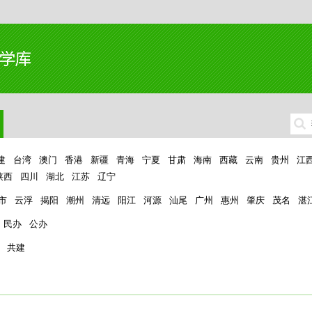
建
台湾
澳门
香港
新疆
青海
宁夏
甘肃
海南
西藏
云南
贵州
江
陕西
四川
湖北
江苏
辽宁
市
云浮
揭阳
潮州
清远
阳江
河源
汕尾
广州
惠州
肇庆
茂名
湛
民办
公办
共建