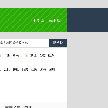
中学库
高中库
西
广西
湖南
广东
浙江
安徽
山东
江
江门
佛山
韶关
汕头
珠海
深圳
同地区热门中学