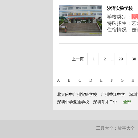
沙湾实验学校
学校类别：
民
特殊招生：艺
住宿情况：走
上一页
1
2
...
29
30
A
B
C
D
E
F
G
H
北大附中广州实验学校
广州香江中学
深圳
深圳中学亚迪学校
深圳育才二中
+全部
工具大全：
故事大全