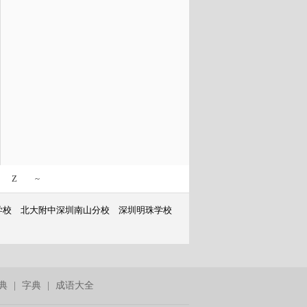
Z
~
学校
北大附中深圳南山分校
深圳明珠学校
典
|
字典
|
成语大全