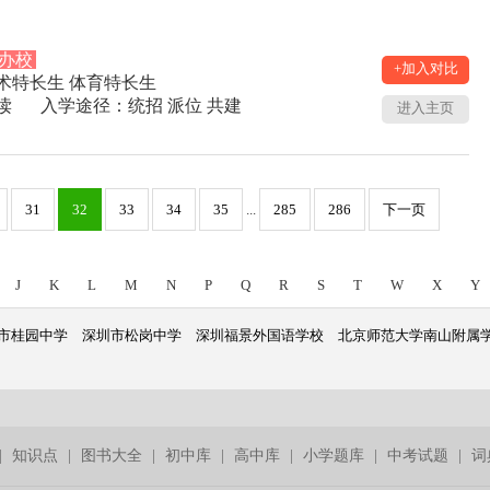
办校
+加入对比
术特长生 体育特长生
读
入学途径：统招 派位 共建
进入主页
31
32
33
34
35
...
285
286
下一页
J
K
L
M
N
P
Q
R
S
T
W
X
Y
市桂园中学
深圳市松岗中学
深圳福景外国语学校
北京师范大学南山附属
|
知识点
|
图书大全
|
初中库
|
高中库
|
小学题库
|
中考试题
|
词