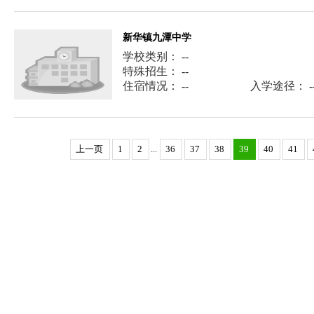
新华镇九潭中学
学校类别： --
特殊招生： --
住宿情况： --
入学途径： -
上一页
1
2
...
36
37
38
39
40
41