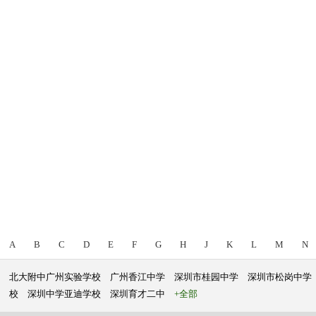
A
B
C
D
E
F
G
H
J
K
L
M
N
北大附中广州实验学校
广州香江中学
深圳市桂园中学
深圳市松岗中学
校
深圳中学亚迪学校
深圳育才二中
+全部