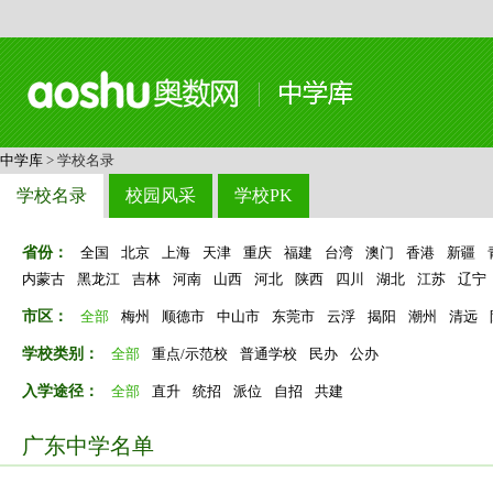
中学库
> 学校名录
学校名录
校园风采
学校PK
省份：
全国
北京
上海
天津
重庆
福建
台湾
澳门
香港
新疆
内蒙古
黑龙江
吉林
河南
山西
河北
陕西
四川
湖北
江苏
辽宁
市区：
全部
梅州
顺德市
中山市
东莞市
云浮
揭阳
潮州
清远
学校类别：
全部
重点/示范校
普通学校
民办
公办
入学途径：
全部
直升
统招
派位
自招
共建
广东中学名单